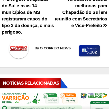
Navegação de Post
do Sul e mais 14
melhorias para
municípios de MS
Chapadão do Sul em
registraram casos do
reunião com Secretários
tipo 3 da doença, o mais
e Vice-Prefeito
perigoso.
By
O CORREIO NEWS
Acessos
5.182
NOTÍCIAS RELACIONADAS