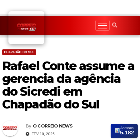
Skip
to
content
CHAPADÃO DO SUL
Rafael Conte assume a
gerencia da agência
do Sicredi em
Chapadão do Sul
By
O CORREIO NEWS
Acessos
5.182
FEV 10, 2025