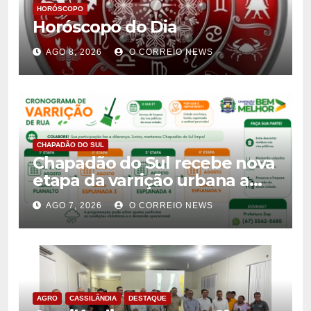
HORÓSCOPO
Horóscopo do Dia
AGO 8, 2026
O CORREIO NEWS
CHAPADÃO DO SUL
Chapadão do Sul recebe nova
etapa da varrição urbana a
partir de 10 de agosto
AGO 7, 2026
O CORREIO NEWS
AGRO
CASSILÂNDIA
DESTAQUE