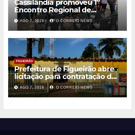
Cassilândia promoveu 1º
Encontro Regional de
Citricultores e fortalece o
AGO 7, 2026
O CORREIO NEWS
desenvolvimento da
citricultura
FIGUEIRÃO
Prefeitura de Figueirão abre
licitação para contratação de
estrutura de eventos
AGO 7, 2026
O CORREIO NEWS