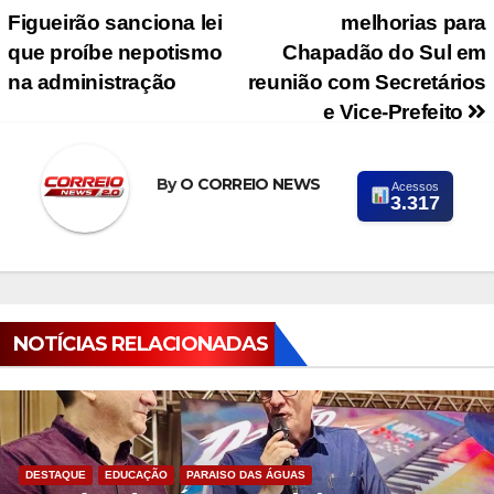
Navegação de Post
Figueirão sanciona lei
melhorias para
que proíbe nepotismo
Chapadão do Sul em
na administração
reunião com Secretários
e Vice-Prefeito
By
O CORREIO NEWS
Acessos
3.317
NOTÍCIAS RELACIONADAS
DESTAQUE
EDUCAÇÃO
PARAISO DAS ÁGUAS