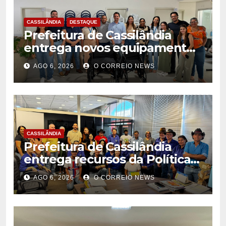
CASSILÂNDIA
DESTAQUE
Prefeitura de Cassilândia
entrega novos equipamentos
para fortalecer atendimento
AGO 6, 2026
O CORREIO NEWS
na rede municipal de saúde
CASSILÂNDIA
Prefeitura de Cassilândia
entrega recursos da Política
Nacional Aldir Blanc a
AGO 6, 2026
O CORREIO NEWS
agentes culturais