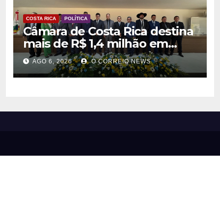
COSTA RICA
POLÍTICA
Câmara de Costa Rica destina
mais de R$ 1,4 milhão em
emendas para investimentos
AGO 6, 2026
O CORREIO NEWS
em diversas áreas