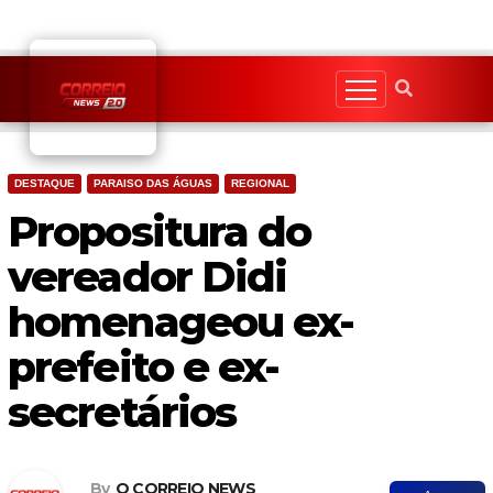
Skip
to
content
DESTAQUE
PARAISO DAS ÁGUAS
REGIONAL
Propositura do
vereador Didi
homenageou ex-
prefeito e ex-
secretários
By
O CORREIO NEWS