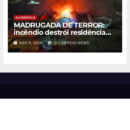
ALCINÓPOLIS
MADRUGADA DE TERROR:
incêndio destrói residência
em Alcinópolis
AGO 9, 2026
O CORREIO NEWS