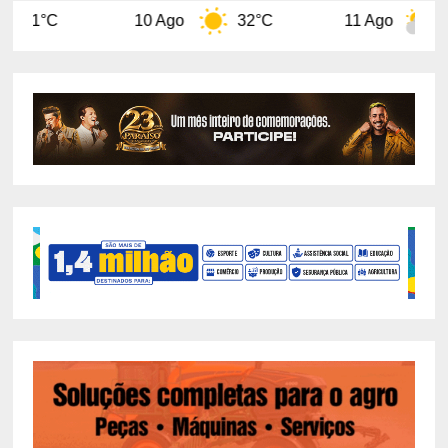
10 Ago
32°C
11 Ago
29°C
1