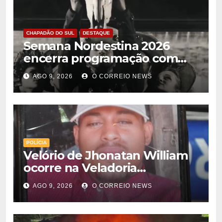
CHAPADÃO DO SUL
DESTAQUE
Semana Nordestina 2026
encerra programação com
grande festa e valorização da
AGO 9, 2026
O CORREIO NEWS
cultura em Chapadão do Sul
POLÍCIA
Velório de Jhonatan William
ocorre na Veladoria
Municipal; sepultamento será
AGO 9, 2026
O CORREIO NEWS
nesta segunda-feira