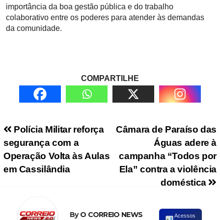
importância da boa gestão pública e do trabalho
colaborativo entre os poderes para atender às demandas
da comunidade.
COMPARTILHE
Navegação de Post
Polícia Militar reforça
Câmara de Paraíso das
segurança com a
Águas adere à
Operação Volta às Aulas
campanha “Todos por
em Cassilândia
Ela” contra a violência
doméstica
By
O CORREIO NEWS
Acessos