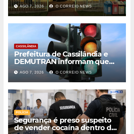
estrutura de eventos
AGO 7, 2026
O CORREIO NEWS
CASSILÂNDIA
Prefeitura de Cassilândia e
DEMUTRAN informam que
semáforo entre as ruas Amin
AGO 7, 2026
O CORREIO NEWS
José e Antônio Paulino
entrou em funcionamento
POLÍCIA
Segurança é preso suspeito
de vender cocaína dentro de