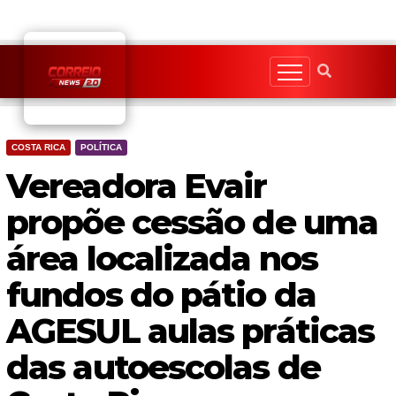
Skip
to
content
COSTA RICA
POLÍTICA
Vereadora Evair
propõe cessão de uma
área localizada nos
fundos do pátio da
AGESUL aulas práticas
das autoescolas de