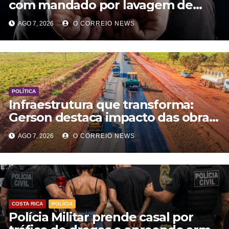
com mandado por lavagem de
dinheiro e estelionato
AGO 7, 2026
O CORREIO NEWS
POLÍTICA
Infraestrutura que transforma:
Gerson destaca impacto das obras
rodoviárias no desenvolvimento e
AGO 7, 2026
O CORREIO NEWS
na qualidade de vida em MS
COSTA RICA
POLÍCIA
Polícia Militar prende casal por