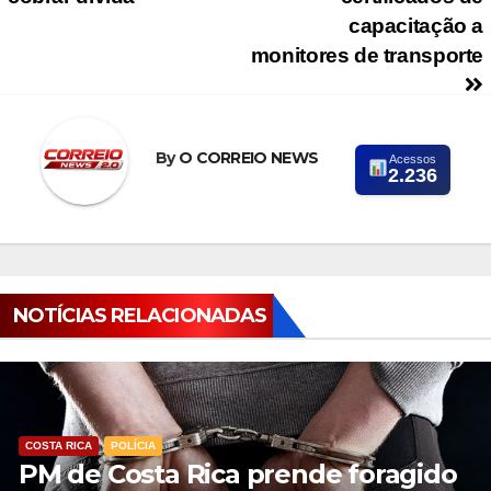
capacitação a
monitores de transporte
By
O CORREIO NEWS
Acessos
2.236
NOTÍCIAS RELACIONADAS
COSTA RICA
POLÍCIA
PM de Costa Rica prende foragido