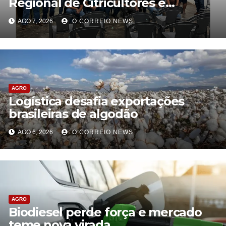
Regional de Citricultores e
fortalece o desenvolvimento da
AGO 7, 2026
O CORREIO NEWS
citricultura
AGRO
Logística desafia exportações
brasileiras de algodão
AGO 6, 2026
O CORREIO NEWS
AGRO
Biodiesel perde força e mercado
teme nova virada