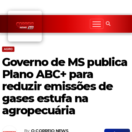
Skip
to
content
AGRO
Governo de MS publica
Plano ABC+ para
reduzir emissões de
gases estufa na
agropecuária
By
O CORREIO NEWS