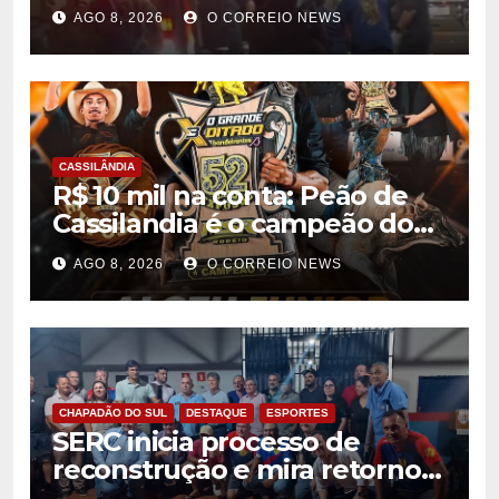
FAB em MS morrem durante
AGO 8, 2026
O CORREIO NEWS
confronto com o Bope
CASSILÂNDIA
R$ 10 mil na conta: Peão de
Cassilandia é o campeão do
desafio “O Grande Ditado
AGO 8, 2026
O CORREIO NEWS
Bandeirantes” em
Rondonópolis
CHAPADÃO DO SUL
DESTAQUE
ESPORTES
SERC inicia processo de
reconstrução e mira retorno
ao futebol profissional em