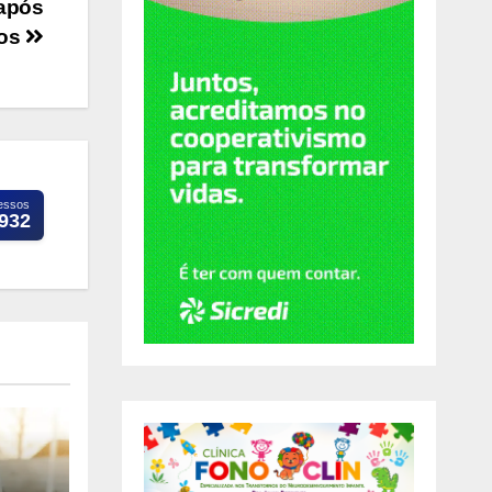
 após
gos
essos
.932