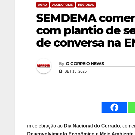
AGRO
ALCINÓPOLIS
REGIONAL
SEMDEMA comemo
com plantio de s
de conversa na
By
O CORREIO NEWS
SET 15, 2025
m celebração ao
Dia Nacional do Cerrado
, come
Desenvolvimento Econômico e Meio Ambient