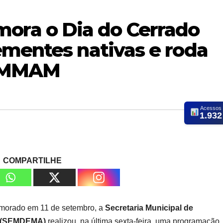
ra o Dia do Cerrado
ementes nativas e roda
 EMMAM
Acessos
1.932
COMPARTILHE
morado em 11 de setembro, a
Secretaria Municipal de
e (SEMDEMA)
realizou, na última sexta-feira, uma programação