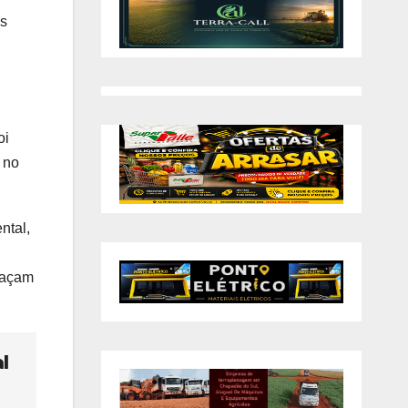
os
oi
 no
ntal,
eaçam
l