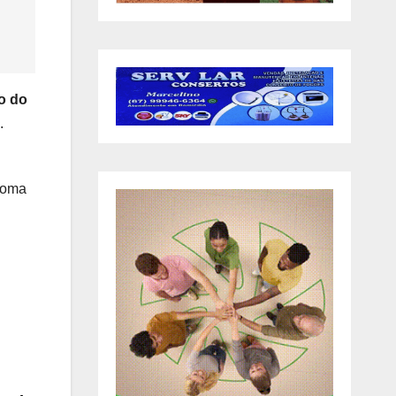
o do
.
ioma