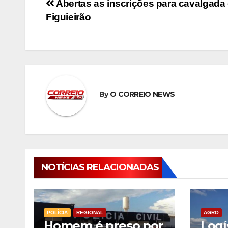
Navegação
Abertas as inscrições para cavalgada
Figuieirão
de
Post
By
O CORREIO NEWS
NOTÍCIAS RELACIONADAS
POLÍCIA
REGIONAL
AGRO
Homem é preso por
Logí