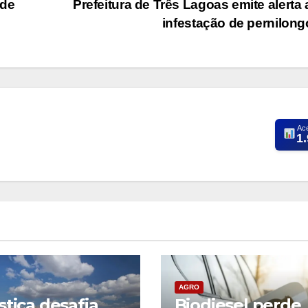
 de
Prefeitura de Três Lagoas emite alerta
infestação de pernilon
Ac
1
AGRO
stica desafia
Biodiesel perde