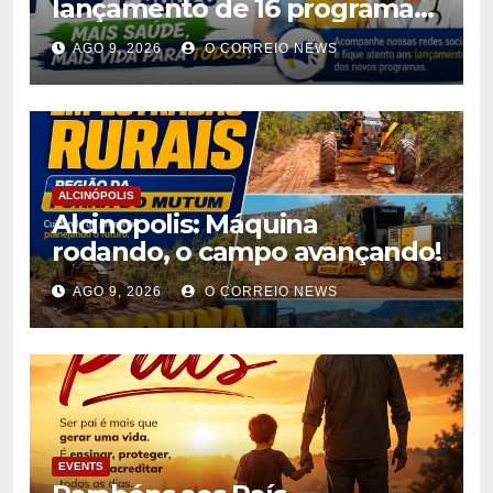
lançamento de 16 programas
de saúde para ampliar
AGO 9, 2026
O CORREIO NEWS
atendimento à população
ALCINÓPOLIS
Alcinopolis: Máquina
rodando, o campo avançando!
AGO 9, 2026
O CORREIO NEWS
EVENTS