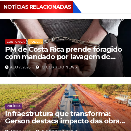
NOTÍCIAS RELACIONADAS
COSTA RICA
POLÍCIA
PM de Costa Rica prende foragido
com mandado por lavagem de
dinheiro e estelionato
AGO 7, 2026
O CORREIO NEWS
POLÍTICA
Infraestrutura que transforma:
Gerson destaca impacto das obras
rodoviárias no desenvolvimento e