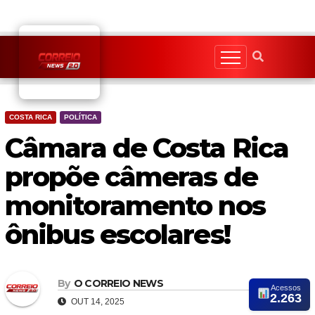
Skip
to
content
COSTA RICA
POLÍTICA
Câmara de Costa Rica
propõe câmeras de
monitoramento nos
ônibus escolares!
By
O CORREIO NEWS
Acessos
2.263
OUT 14, 2025