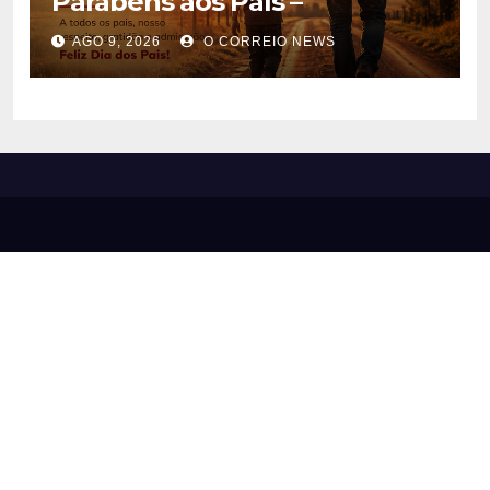
Parabéns aos País –
AGO 9, 2026
O CORREIO NEWS