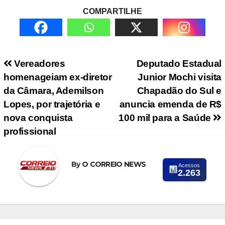
COMPARTILHE
Navegação de Post
Vereadores
Deputado Estadual
homenageiam ex-diretor
Junior Mochi visita
da Câmara, Ademilson
Chapadão do Sul e
Lopes, por trajetória e
anuncia emenda de R$
nova conquista
100 mil para a Saúde
profissional
By
O CORREIO NEWS
Acessos
2.263