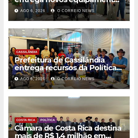
para fortalecer atendimento
AGO 6, 2026
O CORREIO NEWS
na rede municipal de saúde
CASSILÂNDIA
Prefeitura de Cassilândia
entrega recursos da Política
Nacional Aldir Blanc a
AGO 6, 2026
O CORREIO NEWS
agentes culturais
COSTA RICA
POLÍTICA
Câmara de Costa Rica destina
mais de R$ 1,4 milhão em