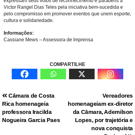
expressam seus votos de reconhecimento e parabéns a
Victor Rangel Dias Teles pela iniciativa bem-sucedida e
pelo compromisso em promover eventos que unem esporte,
cultura e solidariedade.
Informações:
Cassiane Mews – Assessora de Imprensa
COMPARTILHE
Navegação de Post
Câmara de Costa
Vereadores
Rica homenageia
homenageiam ex-diretor
professora Iracilda
da Câmara, Ademilson
Nogueira Garcia Paes
Lopes, por trajetória e
nova conquista