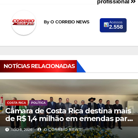
profissional
By
O CORREIO NEWS
Acessos
2.558
NOTÍCIAS RELACIONADAS
COSTA RICA
POLÍTICA
Câmara de Costa Rica destina mais
de R$ 1,4 milhão em emendas para
investimentos em diversas áreas
AGO 6, 2026
O CORREIO NEWS