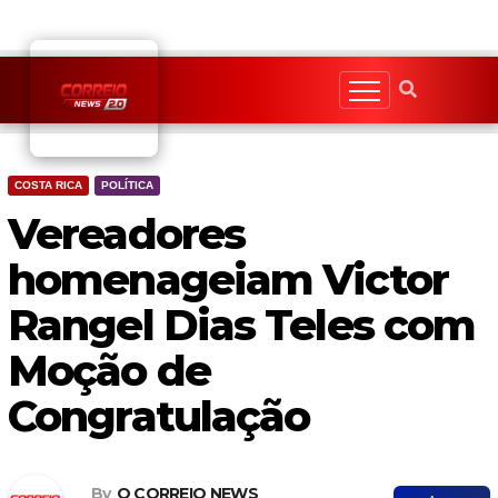
Skip
to
content
COSTA RICA
POLÍTICA
Vereadores
homenageiam Victor
Rangel Dias Teles com
Moção de
Congratulação
By
O CORREIO NEWS