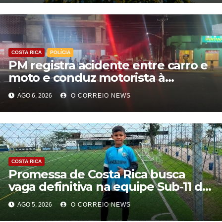
COSTA RICA
POLÍCIA
PM registra acidente entre carro e
moto e conduz motorista à
Delegacia em Costa Rica
AGO 6, 2026
O CORREIO NEWS
COSTA RICA
Promessa de Costa Rica busca
vaga definitiva na equipe Sub-11 do
Grêmio
AGO 5, 2026
O CORREIO NEWS