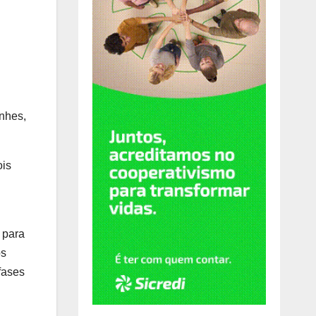
nhes,
ois
 para
os
fases