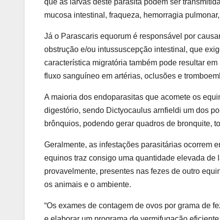
que as larvas deste parasita podem ser transmitid
mucosa intestinal, fraqueza, hemorragia pulmonar,
Já o Parascaris equorum é responsável por causar
obstrução e/ou intussuscepção intestinal, que ex
característica migratória também pode resultar em 
fluxo sanguíneo em artérias, oclusões e tromboem
A maioria dos endoparasitas que acomete os equin
digestório, sendo Dictyocaulus arnfieldi um dos p
brônquios, podendo gerar quadros de bronquite, to
Geralmente, as infestações parasitárias ocorrem 
equinos traz consigo uma quantidade elevada de la
provavelmente, presentes nas fezes de outro equi
os animais e o ambiente.
“Os exames de contagem de ovos por grama de fez
e elaborar um programa de vermifugação eficiente