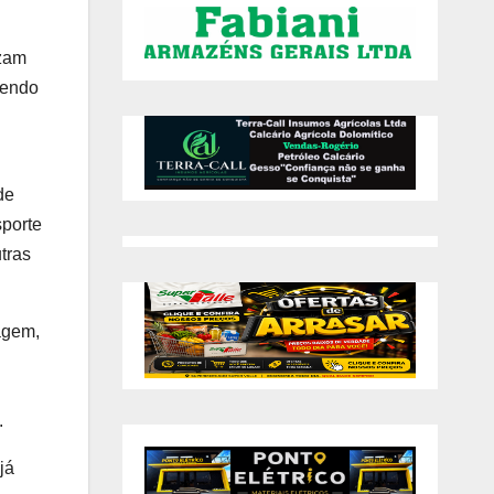
izam
sendo
de
sporte
tras
agem,
.
já