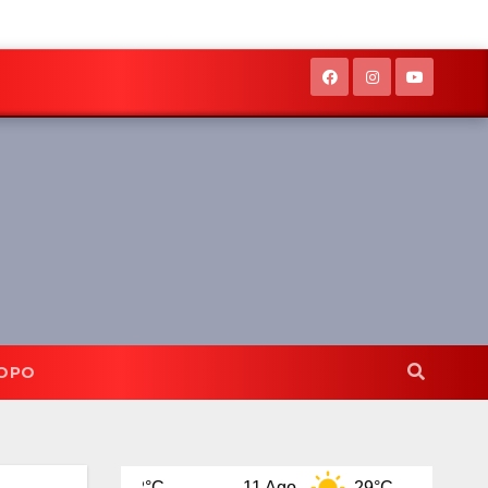
OPO
32°C
11 Ago
29°C
12 Ago