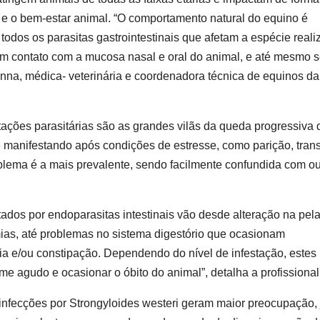
e o bem-estar animal. “O comportamento natural do equino é
e todos os parasitas gastrointestinais que afetam a espécie real
 em contato com a mucosa nasal e oral do animal, e até mesmo 
enna, médica- veterinária e coordenadora técnica de equinos da
stações parasitárias são as grandes vilãs da queda progressiva 
 manifestando após condições de estresse, como parição, tran
lema é a mais prevalente, sendo facilmente confundida com ou
tados por endoparasitas intestinais vão desde alteração na pel
emias, até problemas no sistema digestório que ocasionam
eia e/ou constipação. Dependendo do nível de infestação, estes
 agudo e ocasionar o óbito do animal”, detalha a profissional
nfecções por Strongyloides westeri geram maior preocupação, 