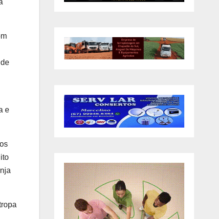
a
om
 de
a e
 os
ito
anja
tropa