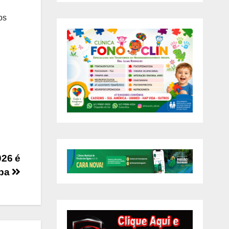
os
026 é
apa