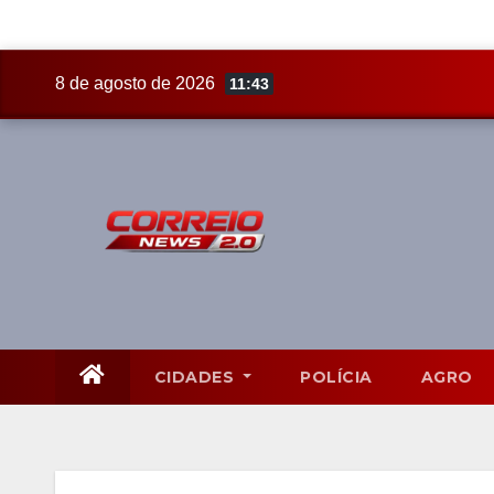
Skip
8 de agosto de 2026
11:43
to
content
CIDADES
POLÍCIA
AGRO
Mato Grosso do Sul
8 