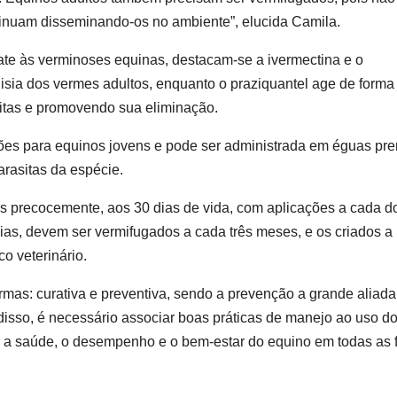
inuam disseminando-os no ambiente”, elucida Camila.
bate às verminoses equinas, destacam-se a ivermectina e o
isia dos vermes adultos, enquanto o praziquantel age de forma
sitas e promovendo sua eliminação.
ões para equinos jovens e pode ser administrada em éguas pre
arasitas da espécie.
s precocemente, aos 30 dias de vida, com aplicações a cada d
ias, devem ser vermifugados a cada três meses, e os criados a
o veterinário.
mas: curativa e preventiva, sendo a prevenção a grande aliada
disso, é necessário associar boas práticas de manejo ao uso d
tir a saúde, o desempenho e o bem-estar do equino em todas as 