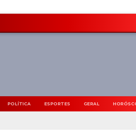
POLÍTICA
ESPORTES
GERAL
HORÓSC
Ago
31°C
9 Ago
32°C
10 Ago