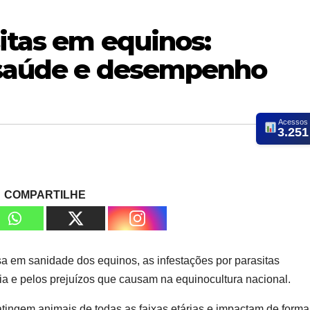
itas em equinos:
 saúde e desempenho
Acessos
3.251
COMPARTILHE
sa em sanidade dos equinos, as infestações por parasitas
ia e pelos prejuízos que causam na equinocultura nacional.
 atingem animais de todas as faixas etárias e impactam de forma