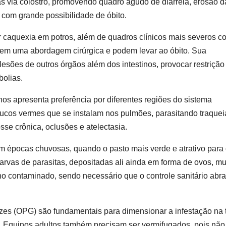
as via colostro, promovendo quadro agudo de diarreia, erosão d
 com grande possibilidade de óbito.
 caquexia em potros, além de quadros clínicos mais severos c
igem uma abordagem cirúrgica e podem levar ao óbito. Sua
lesões de outros órgãos além dos intestinos, provocar restrição
bolias.
os apresenta preferência por diferentes regiões do sistema
oucos vermes que se instalam nos pulmões, parasitando traquei
sse crônica, oclusões e atelectasia.
em épocas chuvosas, quando o pasto mais verde e atrativo para
rvas de parasitas, depositadas ali ainda em forma de ovos, mu
no contaminado, sendo necessário que o controle sanitário abr
es (OPG) são fundamentais para dimensionar a infestação na 
. Equinos adultos também precisam ser vermifugados, pois não