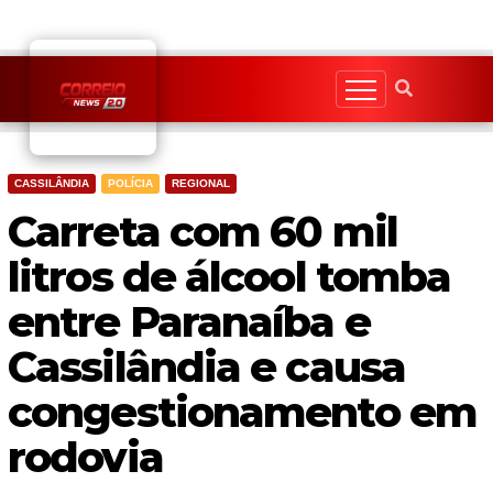
Skip
to
content
CASSILÂNDIA
POLÍCIA
REGIONAL
Carreta com 60 mil
litros de álcool tomba
entre Paranaíba e
Cassilândia e causa
congestionamento em
rodovia