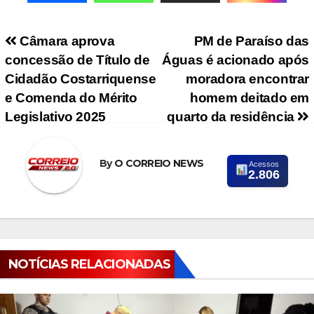
Navegação de Post
Câmara aprova
PM de Paraíso das
concessão de Título de
Águas é acionado após
Cidadão Costarriquense
moradora encontrar
e Comenda do Mérito
homem deitado em
Legislativo 2025
quarto da residência
By
O CORREIO NEWS
Acessos
2.806
NOTÍCIAS RELACIONADAS