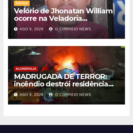
POLÍCIA
Velório de Jhonatan William
ocorre na Veladoria
Municipal; sepultamento será
AGO 9, 2026
O CORREIO NEWS
nesta segunda-feira
ALCINÓPOLIS
MADRUGADA DE TERROR:
incêndio destrói residência
em Alcinópolis
AGO 9, 2026
O CORREIO NEWS