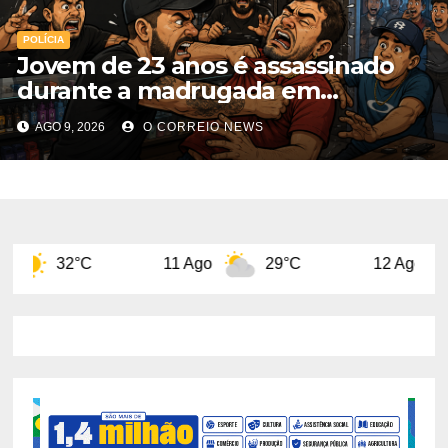
POLÍCIA
Jovem de 23 anos é assassinado
durante a madrugada em
Chapadão do Sul
AGO 9, 2026
O CORREIO NEWS
11 Ago
29°C
12 Ago
32°C