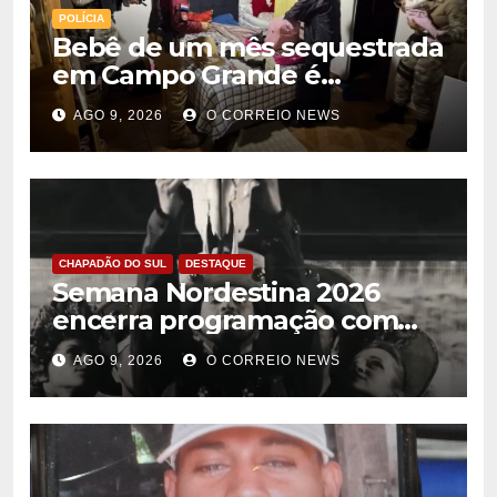
POLÍCIA
Bebê de um mês sequestrada
em Campo Grande é
encontrada no Paraguai
AGO 9, 2026
O CORREIO NEWS
CHAPADÃO DO SUL
DESTAQUE
Semana Nordestina 2026
encerra programação com
grande festa e valorização da
AGO 9, 2026
O CORREIO NEWS
cultura em Chapadão do Sul