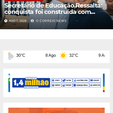
Secretário de Educação Ressalta:
conquista foi construída com
planejamento pedagógico,
AGO 7, 2026
O CORREIO NEWS
°C
8 Ago
32°C
9 Ago
31°C