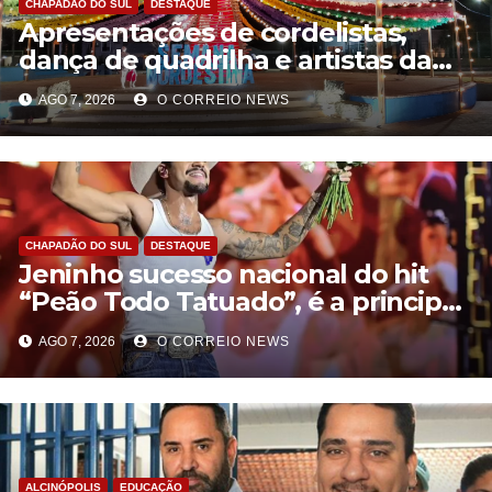
CHAPADÃO DO SUL
DESTAQUE
Apresentações de cordelistas,
dança de quadrilha e artistas da
casa marcam abertura da Semana
AGO 7, 2026
O CORREIO NEWS
Nordestina em Chapadão do Sul
CHAPADÃO DO SUL
DESTAQUE
Jeninho sucesso nacional do hit
“Peão Todo Tatuado”, é a principal
atração desta sexta-feira (7) da
AGO 7, 2026
O CORREIO NEWS
Semana Nordestina de Chapadão
do Sul
ALCINÓPOLIS
EDUCAÇÃO