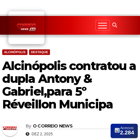
Skip
to
content
ALCINÓPOLIS
DESTAQUE
Alcinópolis contratou a
dupla Antony &
Gabriel,para 5º
Réveillon Municipa
By
O CORREIO NEWS
Acessos
2.284
DEZ 2, 2025