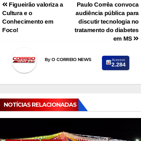
Navegação de Post
Figueirão valoriza a
Paulo Corrêa convoca
Cultura e o
audiência pública para
Conhecimento em
discutir tecnologia no
Foco!
tratamento do diabetes
em MS
By
O CORREIO NEWS
Acessos
2.284
NOTÍCIAS RELACIONADAS