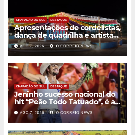
CHAPADÃO DO SUL
DESTAQUE
Apresentações de cordelistas,
dança de quadrilha e artistas
da casa marcam abertura da
AGO 7, 2026
O CORREIO NEWS
Semana Nordestina em
Chapadão do Sul
CHAPADÃO DO SUL
DESTAQUE
Jeninho sucesso nacional do
hit “Peão Todo Tatuado”, é a
principal atração desta sexta-
AGO 7, 2026
O CORREIO NEWS
feira (7) da Semana
Nordestina de Chapadão do
Sul