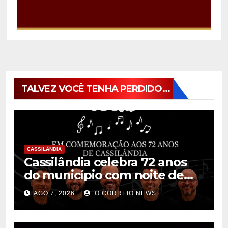
TALVEZ VOCÊ TENHA PERDIDO...
CASSILÂNDIA
Cassilândia celebra 72 anos
do município com noite de
música, cultura e interação na
AGO 7, 2026
O CORREIO NEWS
Praça São José