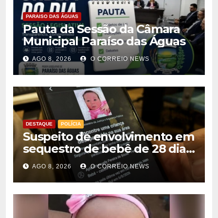
PARAISO DAS ÁGUAS
Pauta da Sessão da Câmara
Municipal Paraíso das Águas
AGO 8, 2026
O CORREIO NEWS
DESTAQUE
POLÍCIA
Suspeito de envolvimento em
sequestro de bebê de 28 dias
é preso na Capital
AGO 8, 2026
O CORREIO NEWS