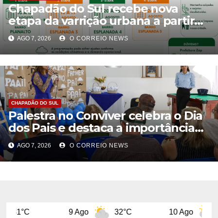
Chapadão do Sul recebe nova
etapa da varrição urbana a partir
de 10 de agosto
AGO 7, 2026
O CORREIO NEWS
CHAPADÃO DO SUL
Palestra no Conviver celebra o Dia
dos Pais e destaca a importância
da figura paterna na família
AGO 7, 2026
O CORREIO NEWS
9 Ago
32°C
10 Ago
32°C