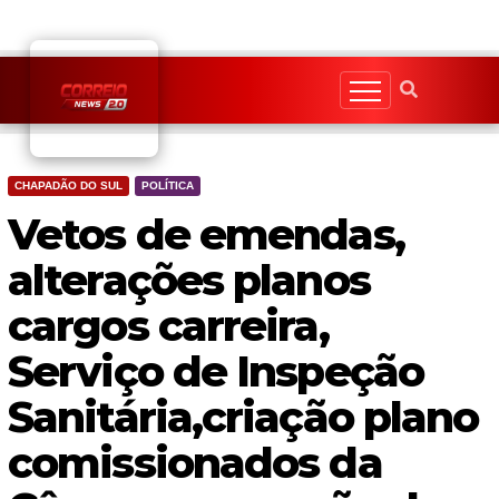
Skip
to
content
CHAPADÃO DO SUL
POLÍTICA
Vetos de emendas,
alterações planos
cargos carreira,
Serviço de Inspeção
Sanitária,criação plano
comissionados da