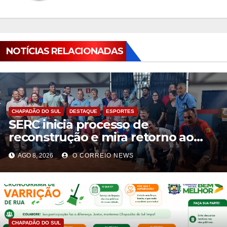
NOTÍCIAS RELACIONADAS
CHAPADÃO DO SUL
DESTAQUE
ESPORTES
SERC inicia processo de
reconstrução e mira retorno ao
futebol profissional em Chapadão
AGO 8, 2026
O CORREIO NEWS
do Sul
CHAPADÃO DO SUL