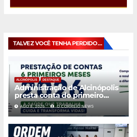
TALVEZ VOCÊ TENHA PERDIDO...
ALCINÓPOLIS
DESTAQUE
Administração de Alcinópolis
presta conta do primeiro
semestre de 2026
AGO 8, 2026
O CORREIO NEWS