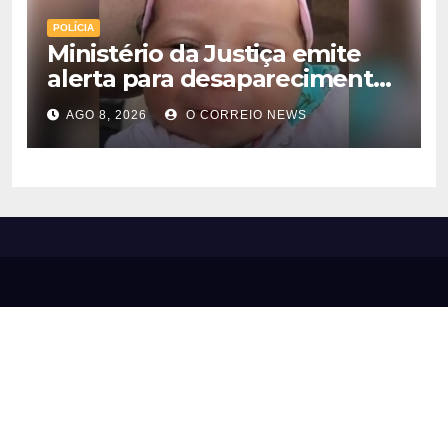
POLÍCIA
Ministério da Justiça emite
alerta para desaparecimento
de bebê de 28 dias em MS;
AGO 8, 2026
O CORREIO NEWS
polícia apura suposto
sequestro