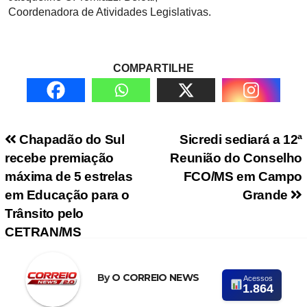
Coordenadora de Atividades Legislativas.
COMPARTILHE
Navegação de Post
Chapadão do Sul
Sicredi sediará a 12ª
recebe premiação
Reunião do Conselho
máxima de 5 estrelas
FCO/MS em Campo
em Educação para o
Grande
Trânsito pelo
CETRAN/MS
By
O CORREIO NEWS
Acessos
1.864