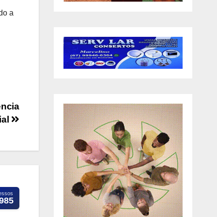
do a
ência
ial
essos
.985