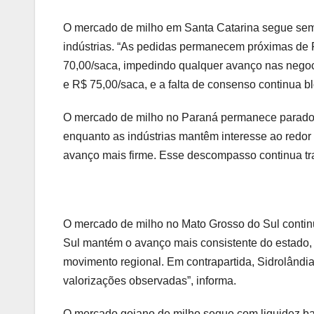
O mercado de milho em Santa Catarina segue sem r
indústrias. “As pedidas permanecem próximas de 
70,00/saca, impedindo qualquer avanço nas negoc
e R$ 75,00/saca, e a falta de consenso continua b
O mercado de milho no Paraná permanece parado.
enquanto as indústrias mantêm interesse ao redo
avanço mais firme. Esse descompasso continua tra
O mercado de milho no Mato Grosso do Sul contin
Sul mantém o avanço mais consistente do estado
movimento regional. Em contrapartida, Sidrolân
valorizações observadas”, informa.
O mercado goiano de milho segue com liquidez ba