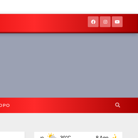
OPO
7 Ago
30°C
8 Ago
32°C