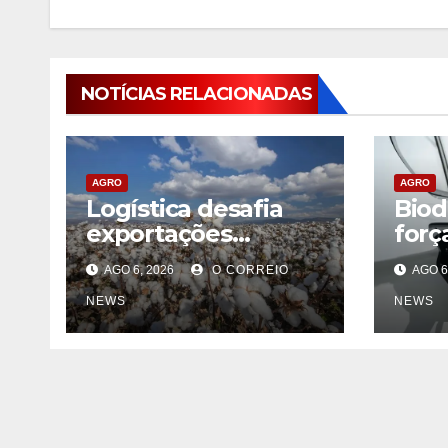
NOTÍCIAS RELACIONADAS
AGRO
AGRO
Logística desafia
Biod
exportações
forç
brasileiras de
teme
AGO 6, 2026
O CORREIO
AGO 6
algodão
NEWS
NEWS