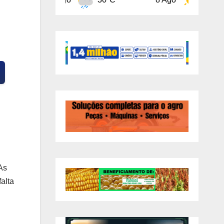
As
alta