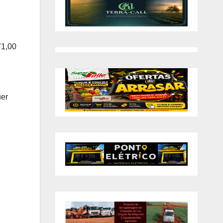
71,00
uer