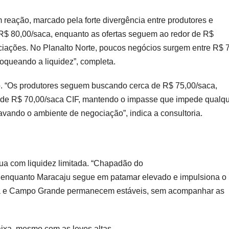
eação, marcado pela forte divergência entre produtores e
R$ 80,00/saca, enquanto as ofertas seguem ao redor de R$
iações. No Planalto Norte, poucos negócios surgem entre R$ 
loqueando a liquidez”, completa.
 “Os produtores seguem buscando cerca de R$ 75,00/saca,
r de R$ 70,00/saca CIF, mantendo o impasse que impede qualq
vando o ambiente de negociação”, indica a consultoria.
ua com liquidez limitada. “Chapadão do
, enquanto Maracaju segue em patamar elevado e impulsiona o
dia e Campo Grande permanecem estáveis, sem acompanhar as
ixa, mesmo com as leves altas