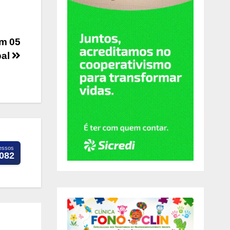
am 05
pal
essos
.082