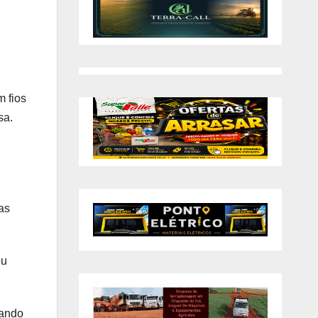
 fios
sa.
as
eu
uando