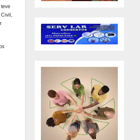
 teve
Civil,
r
ros