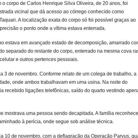
 o corpo de Carlos Henrique Silva Oliveira, de 20 anos, foi
strada vicinal que dá acesso ao córrego conhecido como
aquari. A localização exata do corpo só foi possível graças ao
precisão o ponto onde a vítima estava enterrada.
orpo estava em avançado estado de decomposição, amarrado com
trado separado do restante do corpo, enterrado na mesma cova ra
elular e outros pertences pessoais.
ia 3 de novembro. Conforme relato de um colega de trabalho, a
idade, onde ambos trabalhavam em uma usina. Na noite do
ia recebido ligações telefônicas, saído do quarto vestindo apen
que mostrava uma pessoa sendo decapitada. A família reconhec
aminhado à perícia, onde segue sob análise técnica.
 dia 10 de novembro, com a deflagração da Operação Parvus, q