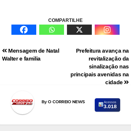
COMPARTILHE
Navegação de Post
Mensagem de Natal
Prefeitura avança na
Walter e familia
revitalização da
sinalização nas
principais avenidas na
cidade
By
O CORREIO NEWS
Acessos
3.018