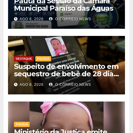
Pauta da Sessão da Câmara
Municipal Paraíso das Águas
AGO 8, 2026
O CORREIO NEWS
DESTAQUE
POLÍCIA
Suspeito de envolvimento em
sequestro de bebê de 28 dias
é preso na Capital
AGO 8, 2026
O CORREIO NEWS
POLÍCIA
Ministério da Justiça emite