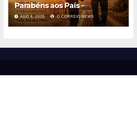
Parabéns aos País –
AGO 9, 2026
O CORREIO NEWS