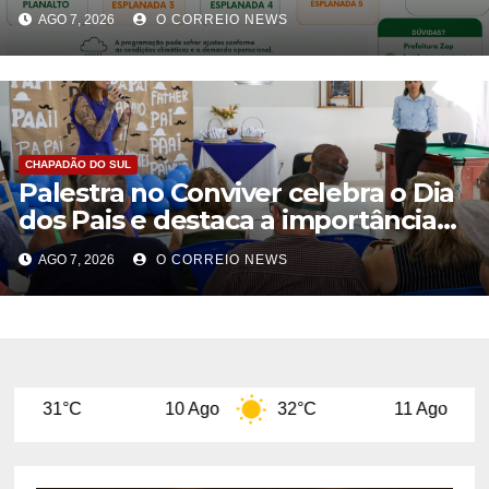
de 10 de agosto
AGO 7, 2026
O CORREIO NEWS
CHAPADÃO DO SUL
Palestra no Conviver celebra o Dia
dos Pais e destaca a importância
da figura paterna na família
AGO 7, 2026
O CORREIO NEWS
10 Ago
32°C
11 Ago
29°C