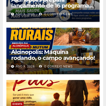
lançamento de 16 programas
de saúde para ampliar
AGO 9, 2026
O CORREIO NEWS
atendimento à população
ALCINÓPOLIS
Alcinopolis: Máquina
rodando, o campo avançando!
AGO 9, 2026
O CORREIO NEWS
EVENTS