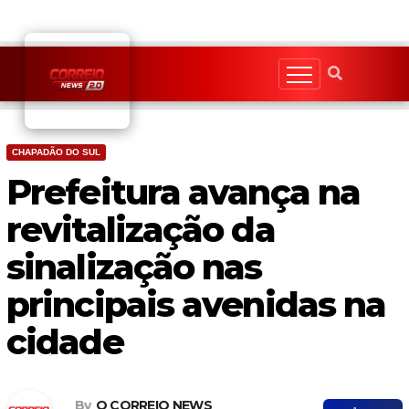
Skip
to
content
CHAPADÃO DO SUL
Prefeitura avança na
revitalização da
sinalização nas
principais avenidas na
cidade
By
O CORREIO NEWS