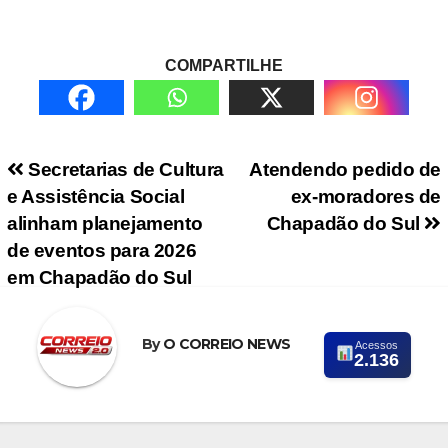
COMPARTILHE
Navegação de Post
Secretarias de Cultura
Atendendo pedido de
e Assistência Social
ex-moradores de
alinham planejamento
Chapadão do Sul
de eventos para 2026
em Chapadão do Sul
By
O CORREIO NEWS
Acessos
2.136