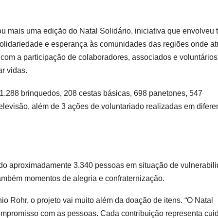
ou mais uma edição do Natal Solidário, iniciativa que envolveu 
 solidariedade e esperança às comunidades das regiões onde a
om a participação de colaboradores, associados e voluntários
r vidas.
 1.288 brinquedos, 208 cestas básicas, 698 panetones, 547
televisão, além de 3 ações de voluntariado realizadas em difere
ando aproximadamente 3.340 pessoas em situação de vulnerabili
ambém momentos de alegria e confraternização.
o Rohr, o projeto vai muito além da doação de itens. “O Natal
ompromisso com as pessoas. Cada contribuição representa cui