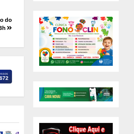
ão do
13h
essos
.672