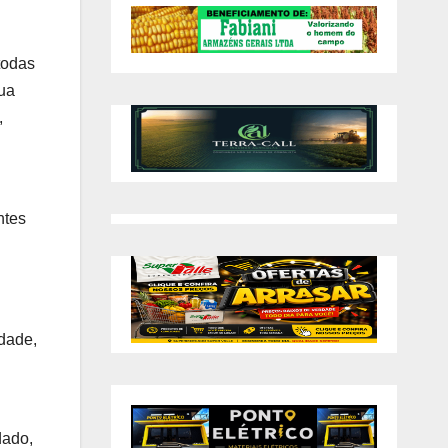
todas
tua
,
ntes
dade,
dado,