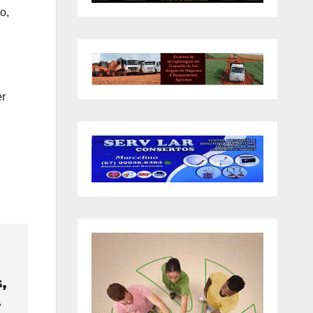
o,
er
,
,