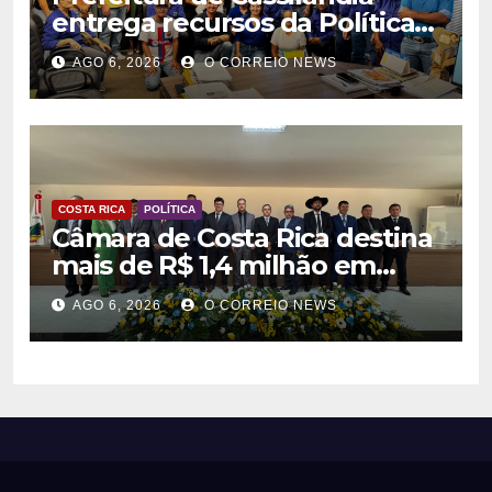
entrega recursos da Política
Nacional Aldir Blanc a
AGO 6, 2026
O CORREIO NEWS
agentes culturais
COSTA RICA
POLÍTICA
Câmara de Costa Rica destina
mais de R$ 1,4 milhão em
emendas para investimentos
AGO 6, 2026
O CORREIO NEWS
em diversas áreas