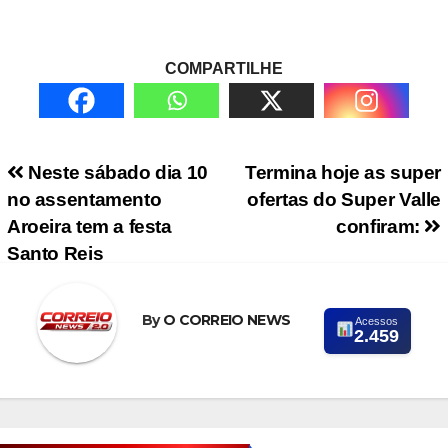
COMPARTILHE
Navegação de Post
Neste sábado dia 10
Termina hoje as super
no assentamento
ofertas do Super Valle
Aroeira tem a festa
confiram:
Santo Reis
By
O CORREIO NEWS
Acessos
2.459