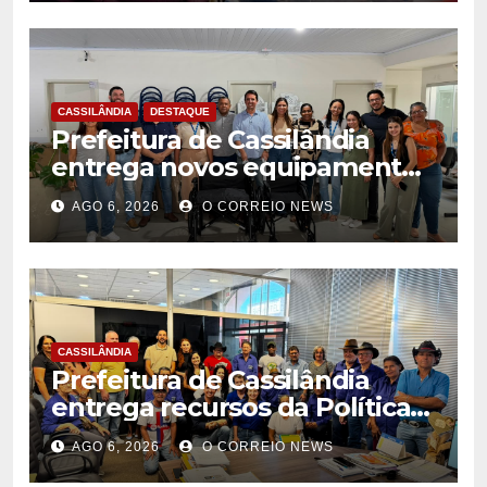
qualidade
CASSILÂNDIA
DESTAQUE
Prefeitura de Cassilândia
entrega novos equipamentos
para fortalecer atendimento
AGO 6, 2026
O CORREIO NEWS
na rede municipal de saúde
CASSILÂNDIA
Prefeitura de Cassilândia
entrega recursos da Política
Nacional Aldir Blanc a
AGO 6, 2026
O CORREIO NEWS
agentes culturais