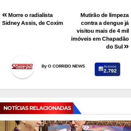
Navegação de Post
Morre o radialista
Mutirão de limpeza
Sidney Assis, de Coxim
contra a dengue já
visitou mais de 4 mil
imóveis em Chapadão
do Sul
By
O CORREIO NEWS
Acessos
2.792
NOTÍCIAS RELACIONADAS