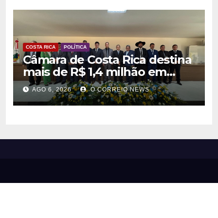
COSTA RICA
POLÍTICA
Câmara de Costa Rica destina
mais de R$ 1,4 milhão em
emendas para investimentos
AGO 6, 2026
O CORREIO NEWS
em diversas áreas