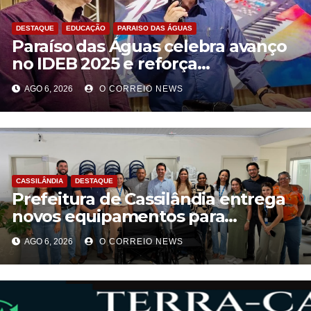
DESTAQUE
EDUCAÇÃO
PARAISO DAS ÁGUAS
Paraíso das Águas celebra avanço
no IDEB 2025 e reforça
compromisso com uma educação
AGO 6, 2026
O CORREIO NEWS
pública de qualidade
CASSILÂNDIA
DESTAQUE
Prefeitura de Cassilândia entrega
novos equipamentos para
fortalecer atendimento na rede
AGO 6, 2026
O CORREIO NEWS
municipal de saúde