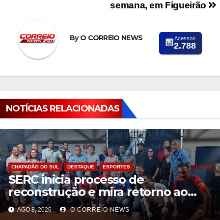
semana, em Figueirão
By
O CORREIO NEWS
Acessos
2.788
NOTÍCIAS RELACIONADAS
CHAPADÃO DO SUL
DESTAQUE
ESPORTES
SERC inicia processo de
reconstrução e mira retorno ao
futebol profissional em Chapadão
AGO 8, 2026
O CORREIO NEWS
do Sul