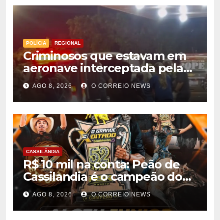
POLÍCIA
REGIONAL
Criminosos que estavam em
aeronave interceptada pela
FAB em MS morrem durante
AGO 8, 2026
O CORREIO NEWS
confronto com o Bope
CASSILÂNDIA
R$ 10 mil na conta: Peão de
Cassilandia é o campeão do
desafio “O Grande Ditado
AGO 8, 2026
O CORREIO NEWS
Bandeirantes” em
Rondonópolis