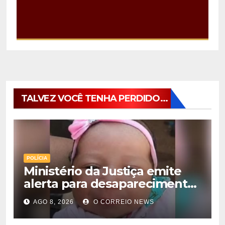
TALVEZ VOCÊ TENHA PERDIDO...
POLÍCIA
Ministério da Justiça emite
alerta para desaparecimento
de bebê de 28 dias em MS;
AGO 8, 2026
O CORREIO NEWS
polícia apura suposto
sequestro