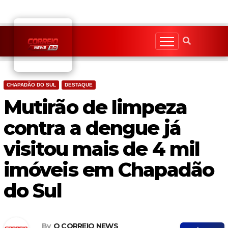
Skip
to
content
CHAPADÃO DO SUL
DESTAQUE
Mutirão de limpeza
contra a dengue já
visitou mais de 4 mil
imóveis em Chapadão
do Sul
By
O CORREIO NEWS