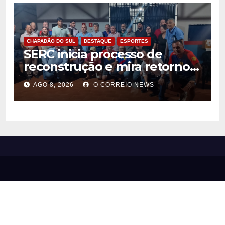
CHAPADÃO DO SUL
DESTAQUE
ESPORTES
SERC inicia processo de
reconstrução e mira retorno
ao futebol profissional em
AGO 8, 2026
O CORREIO NEWS
Chapadão do Sul