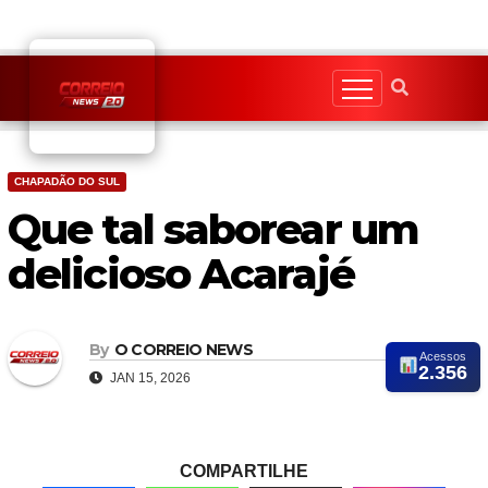
Skip
to
content
CHAPADÃO DO SUL
Que tal saborear um
delicioso Acarajé
By
O CORREIO NEWS
Acessos
2.356
JAN 15, 2026
COMPARTILHE