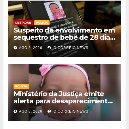
DESTAQUE
POLÍCIA
Suspeito de envolvimento em
sequestro de bebê de 28 dias
é preso na Capital
AGO 8, 2026
O CORREIO NEWS
POLÍCIA
Ministério da Justiça emite
alerta para desaparecimento
de bebê de 28 dias em MS;
AGO 8, 2026
O CORREIO NEWS
polícia apura suposto
sequestro