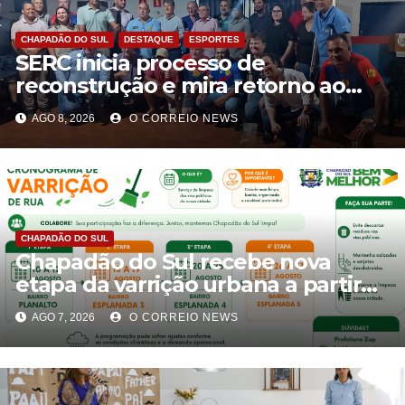
CHAPADÃO DO SUL
DESTAQUE
ESPORTES
SERC inicia processo de
reconstrução e mira retorno ao
futebol profissional em Chapadão
AGO 8, 2026
O CORREIO NEWS
do Sul
CHAPADÃO DO SUL
Chapadão do Sul recebe nova
etapa da varrição urbana a partir
de 10 de agosto
AGO 7, 2026
O CORREIO NEWS