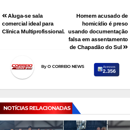
Navegação de Post
Aluga-se sala
Homem acusado de
comercial ideal para
homicídio é preso
Clínica Multiprofissional.
usando documentação
falsa em assentamento
de Chapadão do Sul
By
O CORREIO NEWS
Acessos
2.356
NOTÍCIAS RELACIONADAS