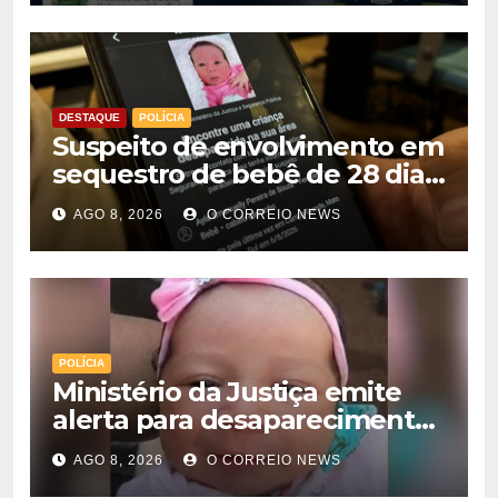
DESTAQUE
POLÍCIA
Suspeito de envolvimento em
sequestro de bebê de 28 dias
é preso na Capital
AGO 8, 2026
O CORREIO NEWS
POLÍCIA
Ministério da Justiça emite
alerta para desaparecimento
de bebê de 28 dias em MS;
AGO 8, 2026
O CORREIO NEWS
polícia apura suposto