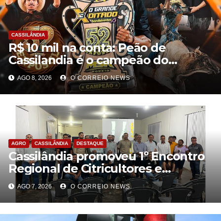
CASSILÂNDIA
R$ 10 mil na conta: Peão de
Cassilandia é o campeão do
desafio “O Grande Ditado
AGO 8, 2026
O CORREIO NEWS
Bandeirantes” em Rondonópolis
AGRO
CASSILÂNDIA
DESTAQUE
Cassilândia promoveu 1º Encontro
Regional de Citricultores e
fortalece o desenvolvimento da
AGO 7, 2026
O CORREIO NEWS
citricultura