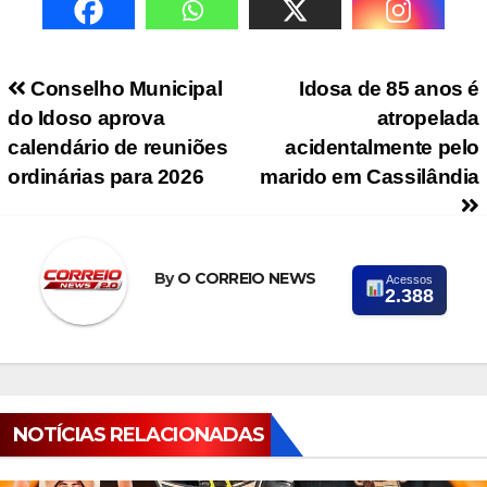
Navegação de Post
Conselho Municipal
Idosa de 85 anos é
do Idoso aprova
atropelada
calendário de reuniões
acidentalmente pelo
ordinárias para 2026
marido em Cassilândia
By
O CORREIO NEWS
Acessos
2.388
NOTÍCIAS RELACIONADAS