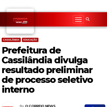
Skip
to
content
CASSILÂNDIA
EDUCAÇÃO
Prefeitura de
Cassilândia divulga
resultado preliminar
de processo seletivo
interno
By
O CORREIO NEWS