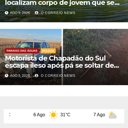
localizam corpo de jovem que se
afogou durante pescaria no Rio
AGO 5, 2026
O CORREIO NEWS
Formoso
PARAISO DAS ÁGUAS
POLÍCIA
Motorista de Chapadão do Sul
escapa ileso após pá se soltar de
caminhão e atingir carro na BR-060
AGO 5, 2026
O CORREIO NEWS
6 Ago
31°C
7 Ago
29°C