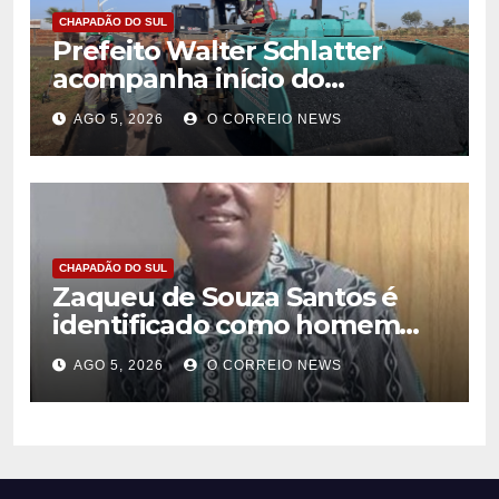
CHAPADÃO DO SUL
Prefeito Walter Schlatter
acompanha início do
recapeamento e pede
AGO 5, 2026
O CORREIO NEWS
compreensão da população
em Chapadão do Sul
CHAPADÃO DO SUL
Zaqueu de Souza Santos é
identificado como homem
encontrado morto em
AGO 5, 2026
O CORREIO NEWS
Chapadão do Sul