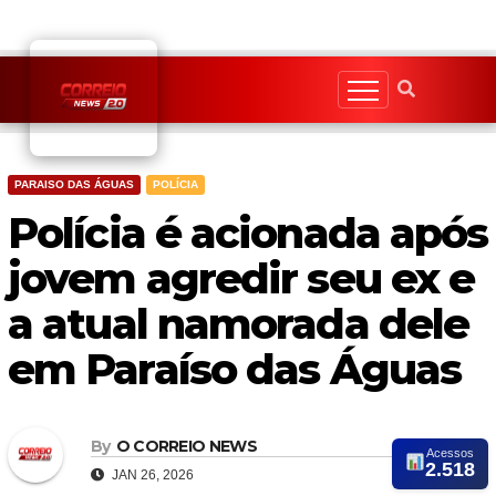
Skip
to
content
PARAISO DAS ÁGUAS
POLÍCIA
Polícia é acionada após
jovem agredir seu ex e
a atual namorada dele
em Paraíso das Águas
By
O CORREIO NEWS
Acessos
2.518
JAN 26, 2026