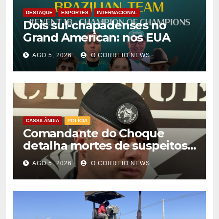
DESTAQUE
ESPORTES
INTERNACIONAL
Dois sul-chapadenses no
Grand American: nos EUA
AGO 5, 2026
O CORREIO NEWS
CASSILÂNDIA
POLÍCIA
Comandante do Choque
detalha mortes de suspeitos
de homicídio em Cassilândia
AGO 5, 2026
O CORREIO NEWS