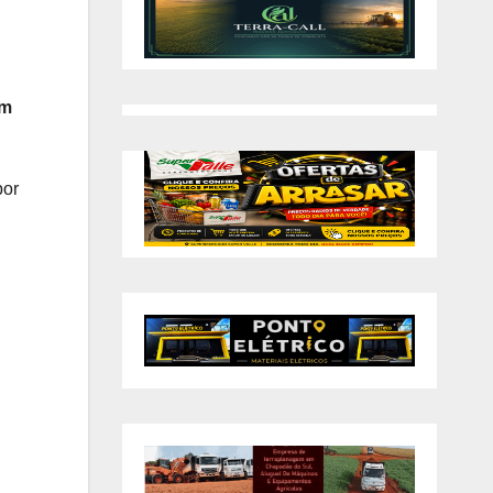
em
por