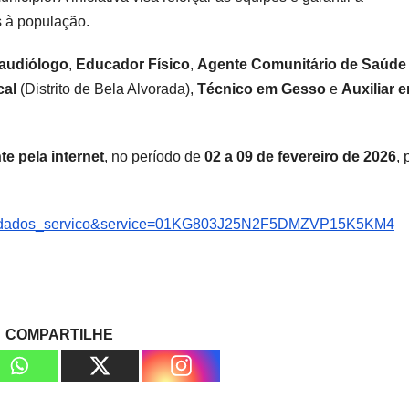
s à população.
audiólogo
,
Educador Físico
,
Agente Comunitário de Saúde
cal
(Distrito de Bela Alvorada),
Técnico em Gesso
e
Auxiliar 
e pela internet
, no período de
02 a 09 de fevereiro de 2026
, 
g=o/dados_servico&service=01KG803J25N2F5DMZVP15K5KM4
COMPARTILHE