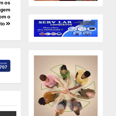
em os
sagem
com o
nto
essos
.707