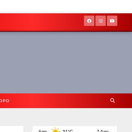
OPO
6 Ago
31°C
7 Ago
29°C