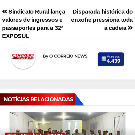
Navegação de Post
Sindicato Rural lança
Disparada histórica do
valores de ingressos e
enxofre pressiona toda
passaportes para a 32ª
a cadeia
EXPOSUL
By
O CORREIO NEWS
Acessos
4.439
NOTÍCIAS RELACIONADAS