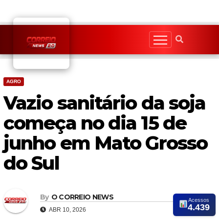
Skip
to
content
AGRO
Vazio sanitário da soja
começa no dia 15 de
junho em Mato Grosso
do Sul
By
O CORREIO NEWS
Acessos
4.439
ABR 10, 2026