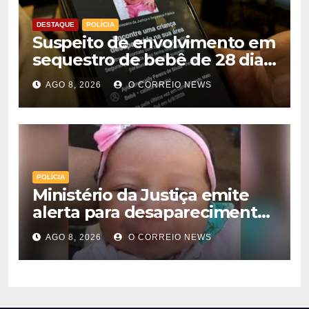
DESTAQUE
POLÍCIA
Suspeito de envolvimento em
sequestro de bebê de 28 dias
é preso na Capital
AGO 8, 2026
O CORREIO NEWS
POLÍCIA
Ministério da Justiça emite
alerta para desaparecimento
de bebê de 28 dias em MS;
AGO 8, 2026
O CORREIO NEWS
polícia apura suposto
sequestro