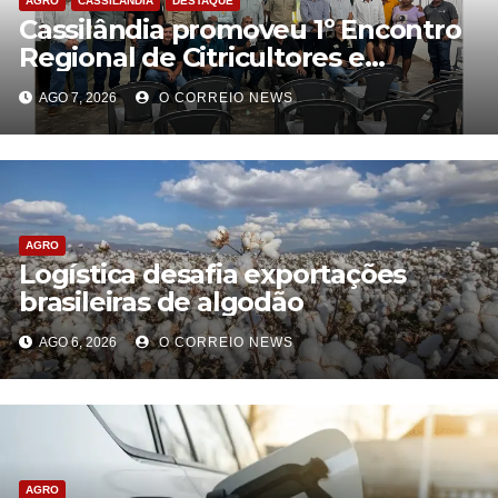
AGRO
CASSILÂNDIA
DESTAQUE
Cassilândia promoveu 1º Encontro
Regional de Citricultores e
fortalece o desenvolvimento da
AGO 7, 2026
O CORREIO NEWS
citricultura
AGRO
Logística desafia exportações
brasileiras de algodão
AGO 6, 2026
O CORREIO NEWS
AGRO