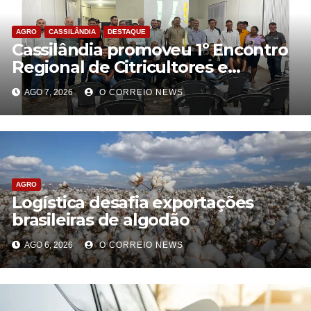
AGRO
CASSILÂNDIA
DESTAQUE
Cassilândia promoveu 1º Encontro
Regional de Citricultores e
fortalece o desenvolvimento da
AGO 7, 2026
O CORREIO NEWS
citricultura
AGRO
Logística desafia exportações
brasileiras de algodão
AGO 6, 2026
O CORREIO NEWS