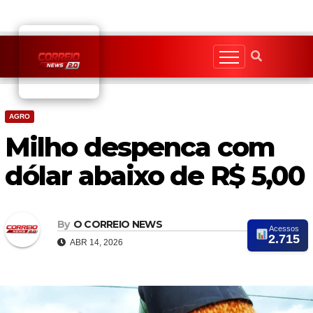
Skip
to
content
AGRO
Milho despenca com
dólar abaixo de R$ 5,00
By
O CORREIO NEWS
Acessos
2.715
ABR 14, 2026