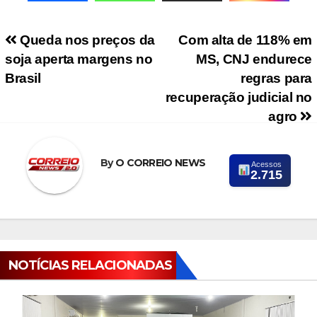
Navegação de Post
Queda nos preços da
Com alta de 118% em
soja aperta margens no
MS, CNJ endurece
Brasil
regras para
recuperação judicial no
agro
By
O CORREIO NEWS
Acessos
2.715
NOTÍCIAS RELACIONADAS