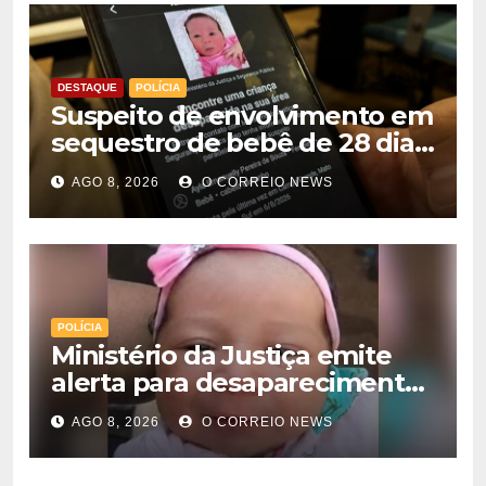
DESTAQUE
POLÍCIA
Suspeito de envolvimento em
sequestro de bebê de 28 dias
é preso na Capital
AGO 8, 2026
O CORREIO NEWS
POLÍCIA
Ministério da Justiça emite
alerta para desaparecimento
de bebê de 28 dias em MS;
AGO 8, 2026
O CORREIO NEWS
polícia apura suposto
sequestro