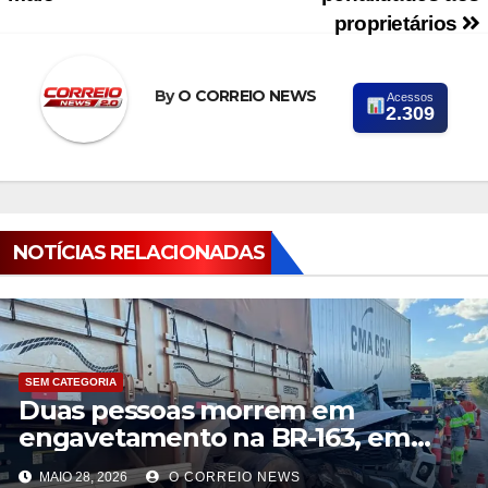
proprietários
By
O CORREIO NEWS
Acessos
2.309
NOTÍCIAS RELACIONADAS
SEM CATEGORIA
Duas pessoas morrem em
engavetamento na BR-163, em
Coxim
MAIO 28, 2026
O CORREIO NEWS