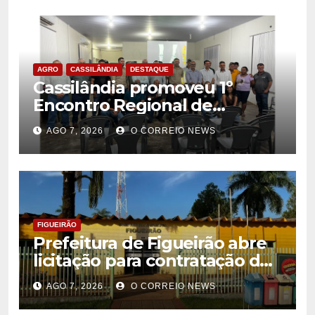
AGRO
CASSILÂNDIA
DESTAQUE
Cassilândia promoveu 1º
Encontro Regional de
Citricultores e fortalece o
AGO 7, 2026
O CORREIO NEWS
desenvolvimento da
citricultura
FIGUEIRÃO
Prefeitura de Figueirão abre
licitação para contratação de
estrutura de eventos
AGO 7, 2026
O CORREIO NEWS