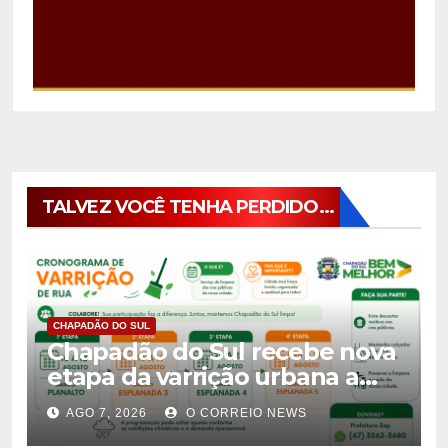
TALVEZ VOCÊ TENHA PERDIDO...
CHAPADÃO DO SUL
Chapadão do Sul recebe nova
etapa da varrição urbana a
partir de 10 de agosto
AGO 7, 2026
O CORREIO NEWS