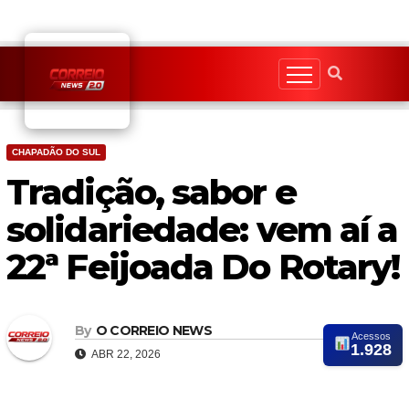
Skip
to
content
CHAPADÃO DO SUL
Tradição, sabor e
solidariedade: vem aí a
22ª Feijoada Do Rotary!
By
O CORREIO NEWS
Acessos
1.928
ABR 22, 2026