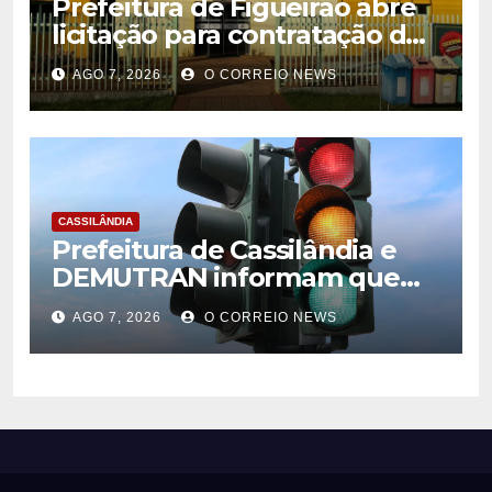
Prefeitura de Figueirão abre
licitação para contratação de
estrutura de eventos
AGO 7, 2026
O CORREIO NEWS
CASSILÂNDIA
Prefeitura de Cassilândia e
DEMUTRAN informam que
semáforo entre as ruas Amin
AGO 7, 2026
O CORREIO NEWS
José e Antônio Paulino
entrou em funcionamento