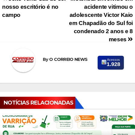
Navegação de Post
nosso escritório é no
acidente vitimou o
campo
adolescente Victor Kaio
em Chapadão do Sul foi
condenado 2 anos e 8
meses
By
O CORREIO NEWS
Acessos
1.928
NOTÍCIAS RELACIONADAS