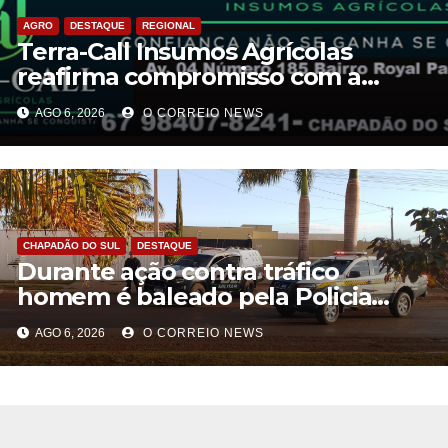
AGRO
DESTAQUE
REGIONAL
Terra-Call Insumos Agrícolas
reafirma compromisso com a
qualidade do Calcário Castro PR
AGO 6, 2026
O CORREIO NEWS
CHAPADÃO DO SUL
DESTAQUE
Durante ação contra tráfico
homem é baleado pela Policia
Militar em Chapadão do Sul
AGO 6, 2026
O CORREIO NEWS