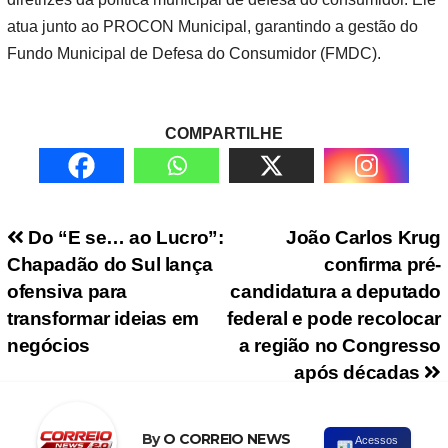
atua junto ao PROCON Municipal, garantindo a gestão do
Fundo Municipal de Defesa do Consumidor (FMDC).
COMPARTILHE
Navegação de Post
Do “E se… ao Lucro”:
João Carlos Krug
Chapadão do Sul lança
confirma pré-
ofensiva para
candidatura a deputado
transformar ideias em
federal e pode recolocar
negócios
a região no Congresso
após décadas
By
O CORREIO NEWS
Acessos