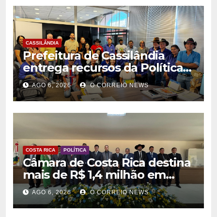
CASSILÂNDIA
Prefeitura de Cassilândia
entrega recursos da Política
Nacional Aldir Blanc a
AGO 6, 2026
O CORREIO NEWS
agentes culturais
COSTA RICA
POLÍTICA
Câmara de Costa Rica destina
mais de R$ 1,4 milhão em
emendas para investimentos
AGO 6, 2026
O CORREIO NEWS
em diversas áreas