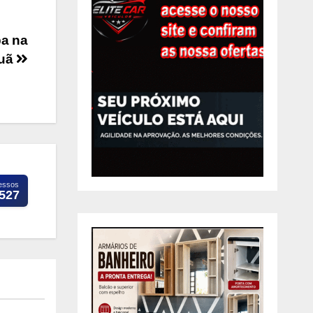
ba na
puã
essos
.527