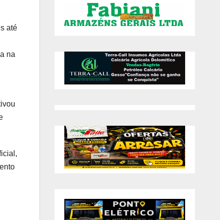
s até
ia na
tivou
e
cial,
vento