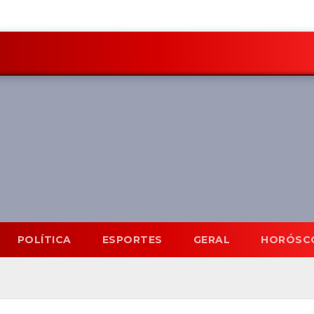
POLÍTICA
ESPORTES
GERAL
HORÓSC
go
32°C
9 Ago
31°C
10 Ago