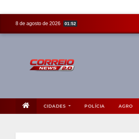
Skip
8 de agosto de 2026
01:52
to
content
CIDADES
POLÍCIA
AGRO
Mato Grosso do Sul
8 A