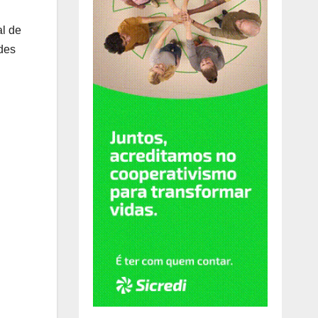
al de
des