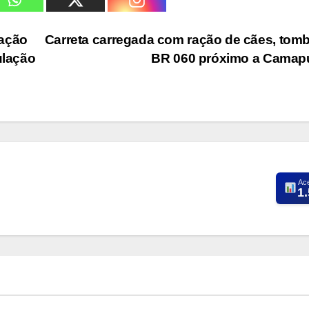
nação
Carreta carregada com ração de cães, tom
ulação
BR 060 próximo a Cama
Ac
1