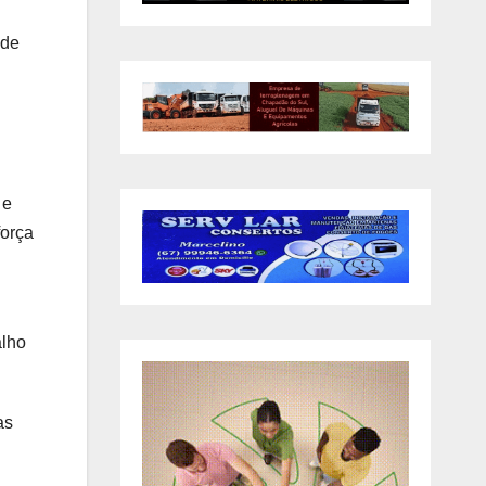
 de
 e
força
alho
as