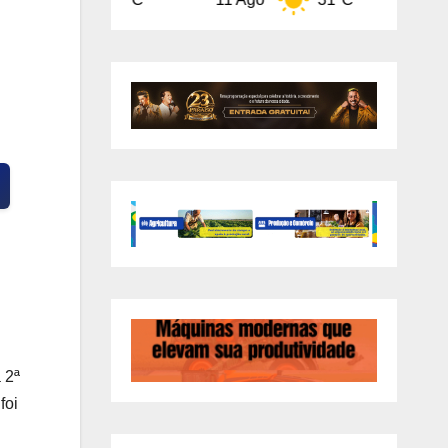
 2ª
foi