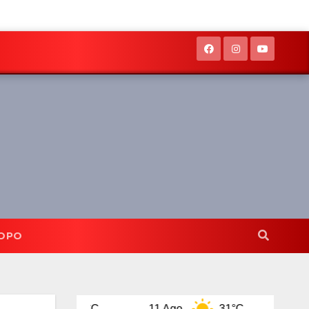
OPO
32°C
11 Ago
31°C
12 Ago