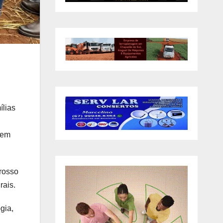
ílias
 em
Grosso
rais.
gia,