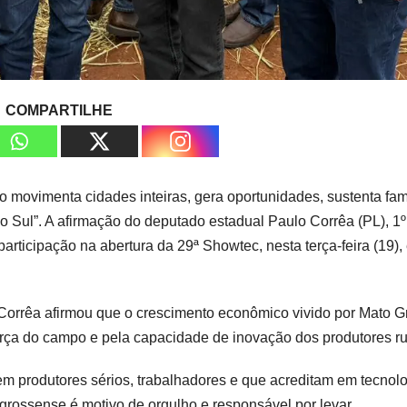
COMPARTILHE
movimenta cidades inteiras, gera oportunidades, sustenta fam
 Sul”. A afirmação do deputado estadual Paulo Corrêa (PL), 1º
articipação na abertura da 29ª Showtec, nesta terça-feira (19),
lo Corrêa afirmou que o crescimento econômico vivido por Mato 
orça do campo e pela capacidade de inovação dos produtores ru
em produtores sérios, trabalhadores e que acreditam em tecnolo
-grossense é motivo de orgulho e responsável por levar