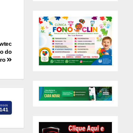
wtec
to do
gro
essos
.141