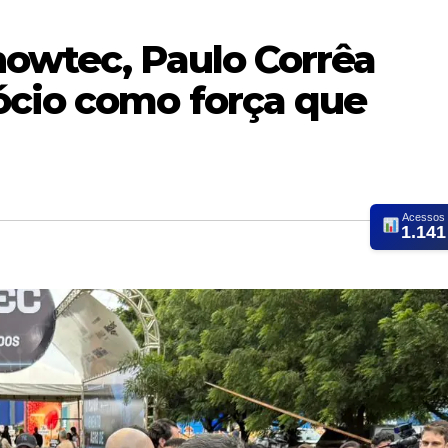
howtec, Paulo Corrêa
cio como força que
Acessos
1.141