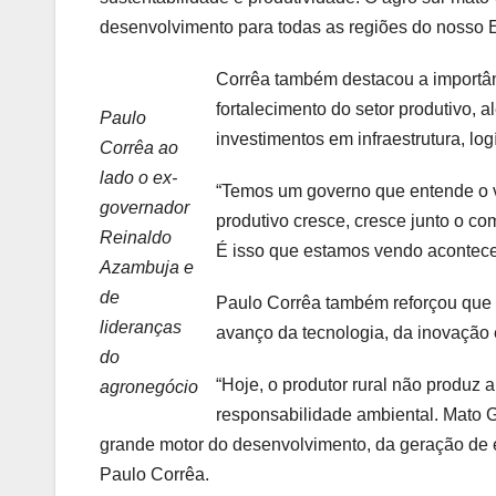
desenvolvimento para todas as regiões do nosso E
Corrêa também destacou a importânc
fortalecimento do setor produtivo,
Paulo
investimentos em infraestrutura, logí
Corrêa ao
lado o ex-
“Temos um governo que entende o v
governador
produtivo cresce, cresce junto o co
Reinaldo
É isso que estamos vendo acontece
Azambuja e
de
Paulo Corrêa também reforçou que 
lideranças
avanço da tecnologia, da inovação 
do
“Hoje, o produtor rural não produz 
agronegócio
responsabilidade ambiental. Mato 
grande motor do desenvolvimento, da geração de 
Paulo Corrêa.