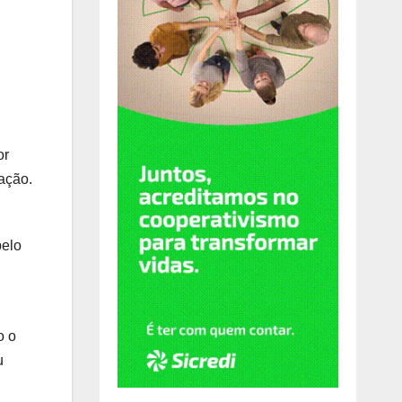
or
lação.
pelo
o o
u