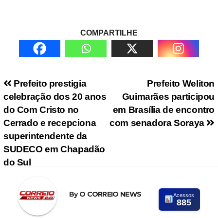
COMPARTILHE
Navegação de Post
Prefeito prestigia
Prefeito Weliton
celebração dos 20 anos
Guimarães participou
do Com Cristo no
em Brasília de encontro
Cerrado e recepciona
com senadora Soraya
superintendente da
SUDECO em Chapadão
do Sul
By
O CORREIO NEWS
Acessos
885