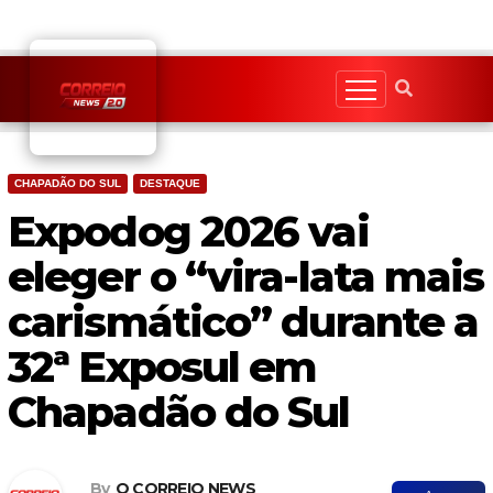
Skip
to
content
CHAPADÃO DO SUL
DESTAQUE
Expodog 2026 vai
eleger o “vira-lata mais
carismático” durante a
32ª Exposul em
Chapadão do Sul
By
O CORREIO NEWS