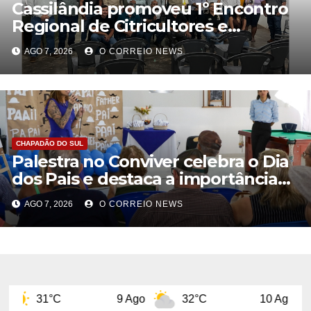
Cassilândia promoveu 1º Encontro
Regional de Citricultores e
fortalece o desenvolvimento da
AGO 7, 2026
O CORREIO NEWS
citricultura
CHAPADÃO DO SUL
Palestra no Conviver celebra o Dia
dos Pais e destaca a importância
da figura paterna na família
AGO 7, 2026
O CORREIO NEWS
9 Ago
32°C
10 Ago
32°C