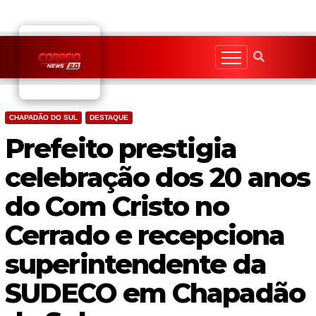
Skip
to
content
CHAPADÃO DO SUL
DESTAQUE
Prefeito prestigia
celebração dos 20 anos
do Com Cristo no
Cerrado e recepciona
superintendente da
SUDECO em Chapadão