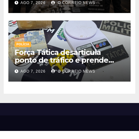
AGO 7, 2026
O CORREIO NEWS
Costa Rica
POLÍCIA
Força Tática desarticula
ponto de tráfico e prende
quatro pessoas em Chapadão
AGO 7, 2026
O CORREIO NEWS
do Sul