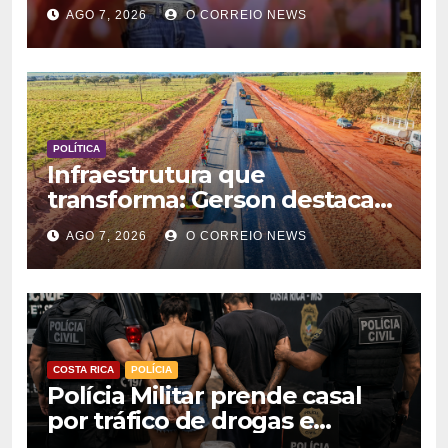
principal atração desta sexta-
AGO 7, 2026
O CORREIO NEWS
feira (7) da Semana
Nordestina de Chapadão do
Sul
POLÍTICA
Infraestrutura que
transforma: Gerson destaca
impacto das obras rodoviárias
AGO 7, 2026
O CORREIO NEWS
no desenvolvimento e na
qualidade de vida em MS
COSTA RICA
POLÍCIA
Polícia Militar prende casal
por tráfico de drogas e
apreende arma de fogo em