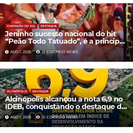
CHAPADÃO DO SUL
DESTAQUE
Jeninho sucesso nacional do hit
“Peão Todo Tatuado”, é a principal
atração desta sexta-feira (7) da
AGO 7, 2026
O CORREIO NEWS
Semana Nordestina de Chapadão
do Sul
ALCINÓPOLIS
DESTAQUE
Alcinópolis alcançou a nota 6,9 no
IDEB, conquistando o destaque de
segunda melhor cidade do Estado
AGO 7, 2026
O CORREIO NEWS