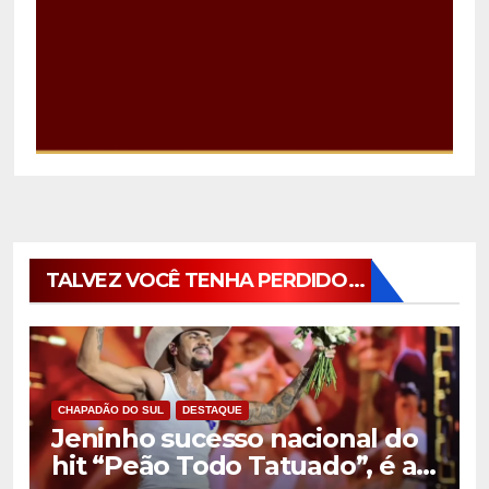
TALVEZ VOCÊ TENHA PERDIDO...
CHAPADÃO DO SUL
DESTAQUE
Jeninho sucesso nacional do
hit “Peão Todo Tatuado”, é a