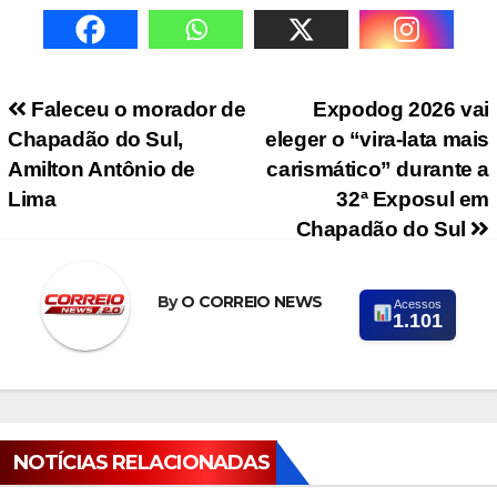
Navegação de Post
Faleceu o morador de
Expodog 2026 vai
Chapadão do Sul,
eleger o “vira-lata mais
Amilton Antônio de
carismático” durante a
Lima
32ª Exposul em
Chapadão do Sul
By
O CORREIO NEWS
Acessos
1.101
NOTÍCIAS RELACIONADAS