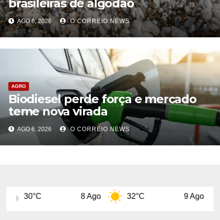
brasileiras de algodão
AGO 6, 2026
O CORREIO NEWS
AGRO
Biodiesel perde força e mercado
teme nova virada
AGO 6, 2026
O CORREIO NEWS
8 Ago
32°C
9 Ago
31°C