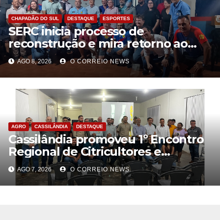
CHAPADÃO DO SUL
DESTAQUE
ESPORTES
SERC inicia processo de
reconstrução e mira retorno ao
futebol profissional em Chapadão
AGO 8, 2026
O CORREIO NEWS
do Sul
AGRO
CASSILÂNDIA
DESTAQUE
Cassilândia promoveu 1º Encontro
Regional de Citricultores e
fortalece o desenvolvimento da
AGO 7, 2026
O CORREIO NEWS
citricultura