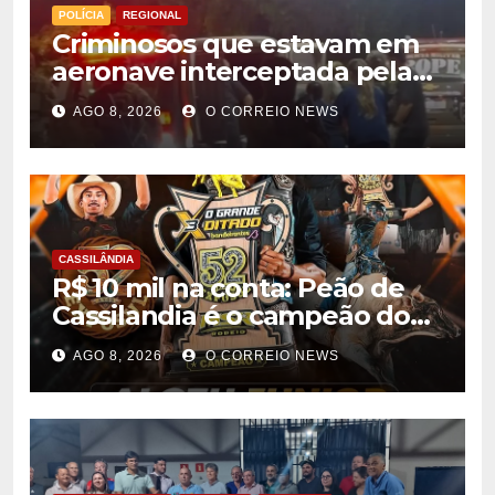
POLÍCIA
REGIONAL
Criminosos que estavam em
aeronave interceptada pela
FAB em MS morrem durante
AGO 8, 2026
O CORREIO NEWS
confronto com o Bope
CASSILÂNDIA
R$ 10 mil na conta: Peão de
Cassilandia é o campeão do
desafio “O Grande Ditado
AGO 8, 2026
O CORREIO NEWS
Bandeirantes” em
Rondonópolis