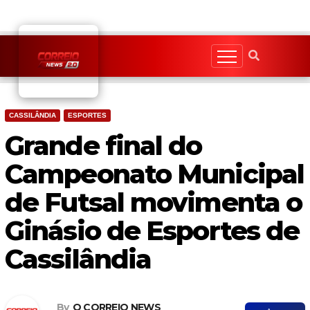
Skip
to
content
CASSILÂNDIA
ESPORTES
Grande final do
Campeonato Municipal
de Futsal movimenta o
Ginásio de Esportes de
Cassilândia
By
O CORREIO NEWS