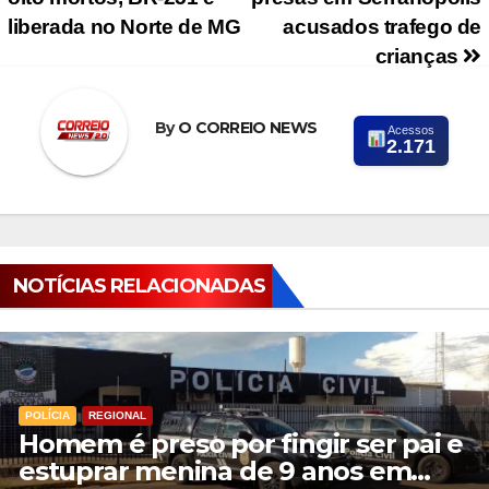
liberada no Norte de MG
acusados trafego de
crianças
By
O CORREIO NEWS
Acessos
2.171
NOTÍCIAS RELACIONADAS
POLÍCIA
REGIONAL
Homem é preso por fingir ser pai e
estuprar menina de 9 anos em