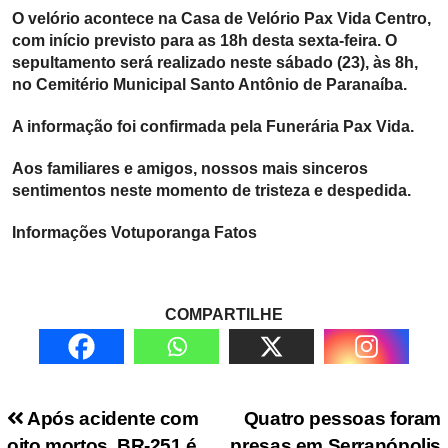
O velório acontece na Casa de Velório Pax Vida Centro,
com início previsto para as 18h desta sexta-feira. O
sepultamento será realizado neste sábado (23), às 8h,
no Cemitério Municipal Santo Antônio de Paranaíba.
A informação foi confirmada pela Funerária Pax Vida.
Aos familiares e amigos, nossos mais sinceros
sentimentos neste momento de tristeza e despedida.
Informações Votuporanga Fatos
COMPARTILHE
Navegação de Post
Após acidente com
Quatro pessoas foram
oito mortos, BR-251 é
presas em Serranópolis