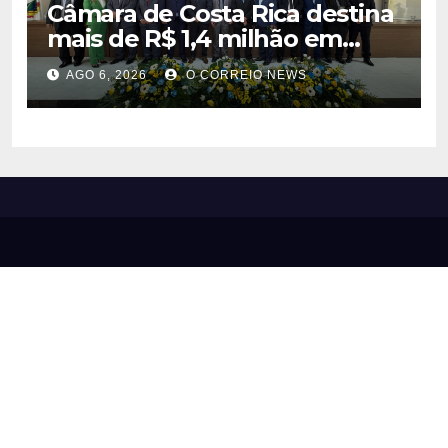
Câmara de Costa Rica destina
mais de R$ 1,4 milhão em
emendas para investimentos
AGO 6, 2026
O CORREIO NEWS
em diversas áreas