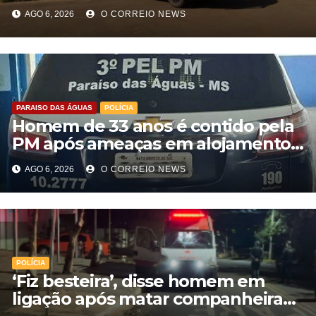
Aparecida do Taboado
AGO 6, 2026
O CORREIO NEWS
PARAISO DAS ÁGUAS
POLÍCIA
Homem de 33 anos é contido pela
PM após ameaças em alojamento
de empresa em Paraíso das Águas
AGO 6, 2026
O CORREIO NEWS
POLÍCIA
‘Fiz besteira’, disse homem em
ligação após matar companheira