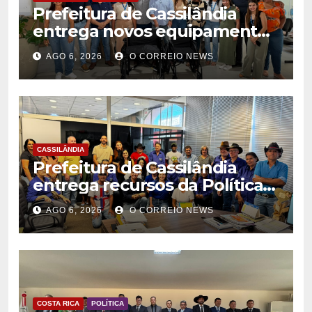
Prefeitura de Cassilândia
entrega novos equipamentos
para fortalecer atendimento
AGO 6, 2026
O CORREIO NEWS
na rede municipal de saúde
CASSILÂNDIA
Prefeitura de Cassilândia
entrega recursos da Política
Nacional Aldir Blanc a
AGO 6, 2026
O CORREIO NEWS
agentes culturais
COSTA RICA
POLÍTICA