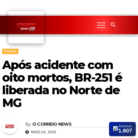
Skip
to
content
POLÍCIA
Após acidente com
oito mortos, BR-251 é
liberada no Norte de
MG
By
O CORREIO NEWS
Acessos
1.807
MAIO 24, 2026