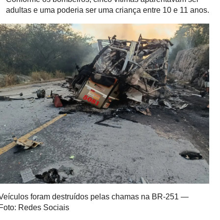
adultas e uma poderia ser uma criança entre 10 e 11 anos.
Veículos foram destruídos pelas chamas na BR-251 —
Foto: Redes Sociais