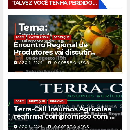
TALVEZ VOCÊ TENHA PERDIDO...
AGRO
CASSILÂNDIA
DESTAQUE
Encontro Regional de
Produtores vai discutir
estratégias de manejo do
AGO 6, 2026
O CORREIO NEWS
greening em Cassilândia
AGRO
DESTAQUE
REGIONAL
Terra-Call Insumos Agrícolas
reafirma compromisso com a
qualidade do Calcário Castro
AGO 6, 2026
O CORREIO NEWS