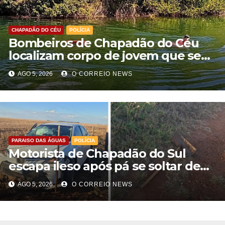
CHAPADÃO DO CÉU
POLÍCIA
Bombeiros de Chapadão do Céu
localizam corpo de jovem que se
afogou durante pescaria no Rio
AGO 5, 2026
O CORREIO NEWS
Formoso
PARAISO DAS ÁGUAS
POLÍCIA
Motorista de Chapadão do Sul
escapa ileso após pá se soltar de
caminhão e atingir carro na BR-060
AGO 5, 2026
O CORREIO NEWS