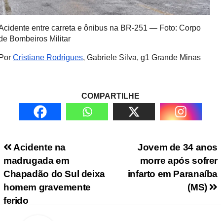
Acidente entre carreta e ônibus na BR-251 — Foto: Corpo
de Bombeiros Militar
Por
Cristiane Rodrigues
, Gabriele Silva, g1 Grande Minas
COMPARTILHE
Navegação de Post
Acidente na
Jovem de 34 anos
madrugada em
morre após sofrer
Chapadão do Sul deixa
infarto em Paranaíba
homem gravemente
(MS)
ferido