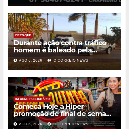
PR
DESTAQUE
Durante ação contra tráfico
homem é baleado pela
Policia Militar em Chapadão
AGO 6, 2026
O CORREIO NEWS
do Sul
INFORME PUBLICITÁRIO
Começa Hoje a Hiper
promoção de final de semana
do Super Valle Confira:
AGO 6, 2026
O CORREIO NEWS