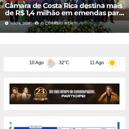
Câmara de Costa Rica destina mais
de R$ 1,4 milhão em emendas para
investimentos em diversas áreas
AGO 6, 2026
O CORREIO NEWS
0 Ago
32°C
11 Ago
29°C
12 A