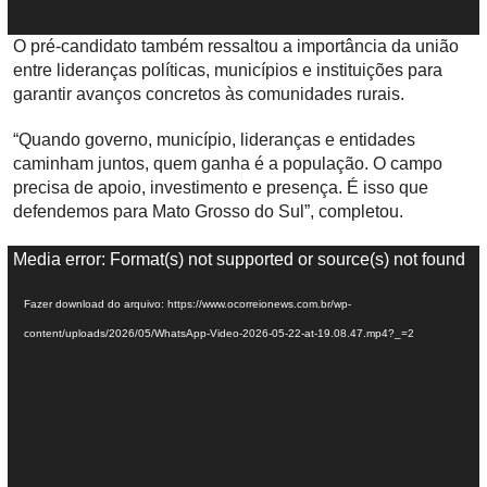
O pré-candidato também ressaltou a importância da união
entre lideranças políticas, municípios e instituições para
garantir avanços concretos às comunidades rurais.
“Quando governo, município, lideranças e entidades
caminham juntos, quem ganha é a população. O campo
precisa de apoio, investimento e presença. É isso que
defendemos para Mato Grosso do Sul”, completou.
T
Media error: Format(s) not supported or source(s) not found
o
Fazer download do arquivo: https://www.ocorreionews.com.br/wp-
c
content/uploads/2026/05/WhatsApp-Video-2026-05-22-at-19.08.47.mp4?_=2
a
d
o
r
d