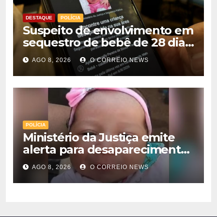
DESTAQUE
POLÍCIA
Suspeito de envolvimento em
sequestro de bebê de 28 dias
é preso na Capital
AGO 8, 2026
O CORREIO NEWS
POLÍCIA
Ministério da Justiça emite
alerta para desaparecimento
de bebê de 28 dias em MS;
AGO 8, 2026
O CORREIO NEWS
polícia apura suposto
sequestro