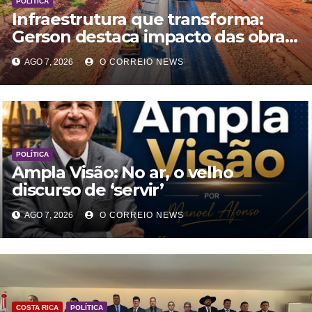
POLÍTICA
Infraestrutura que transforma:
Gerson destaca impacto das obras
rodoviárias no desenvolvimento e
AGO 7, 2026
O CORREIO NEWS
na qualidade de vida em MS
POLÍTICA
Ampla Visão: No ar, o velho
discurso de ‘servir’
AGO 7, 2026
O CORREIO NEWS
COSTA RICA
POLÍTICA