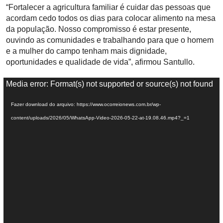
“Fortalecer a agricultura familiar é cuidar das pessoas que
acordam cedo todos os dias para colocar alimento na mesa
da população. Nosso compromisso é estar presente,
ouvindo as comunidades e trabalhando para que o homem
e a mulher do campo tenham mais dignidade,
oportunidades e qualidade de vida”, afirmou Santullo.
T
Media error: Format(s) not supported or source(s) not found
o
Fazer download do arquivo: https://www.ocorreionews.com.br/wp-
c
content/uploads/2026/05/WhatsApp-Video-2026-05-22-at-19.08.46.mp4?_=1
a
d
o
r
d
e
v
í