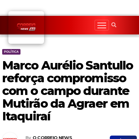
Skip
to
content
POLÍTICA
Marco Aurélio Santullo
reforça compromisso
com o campo durante
Mutirão da Agraer em
Itaquiraí
By
O CORREIO NEWS