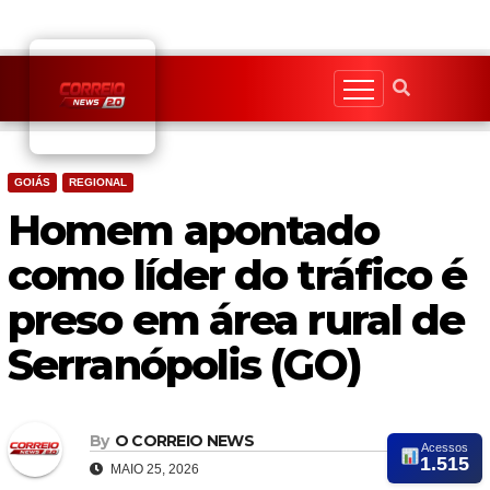
Skip
to
content
GOIÁS
REGIONAL
Homem apontado
como líder do tráfico é
preso em área rural de
Serranópolis (GO)
By
O CORREIO NEWS
Acessos
1.515
MAIO 25, 2026