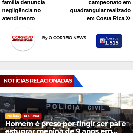
família denuncia
campeonato em
negligência no
quadrangular realizado
atendimento
em Costa Rica
By
O CORREIO NEWS
Acessos
1.515
NOTÍCIAS RELACIONADAS
POLÍCIA
REGIONAL
Homem é preso por fingir ser pai e
estuprar menina de 9 anos em