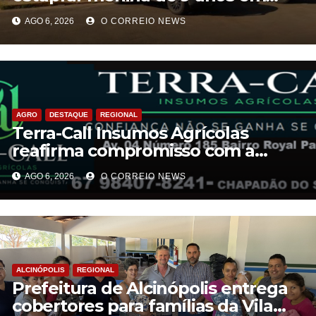
Aparecida do Taboado
AGO 6, 2026
O CORREIO NEWS
AGRO
DESTAQUE
REGIONAL
Terra-Call Insumos Agrícolas
reafirma compromisso com a
qualidade do Calcário Castro PR
AGO 6, 2026
O CORREIO NEWS
ALCINÓPOLIS
REGIONAL
Prefeitura de Alcinópolis entrega
cobertores para famílias da Vila