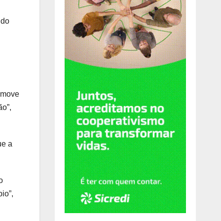
ndo
romove
ão”,
ue a
o
io”,