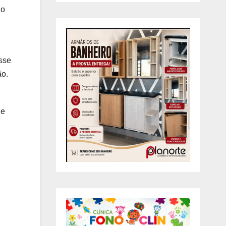
 o
esse
ão.
 e