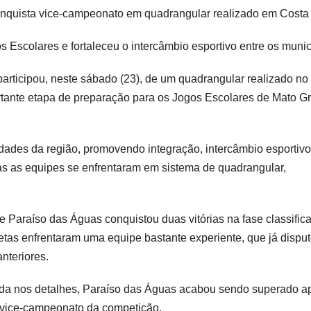
onquista vice-campeonato em quadrangular realizado em Costa
 Escolares e fortaleceu o intercâmbio esportivo entre os munic
articipou, neste sábado (23), de um quadrangular realizado no
tante etapa de preparação para os Jogos Escolares de Mato G
dades da região, promovendo integração, intercâmbio esportivo
odas as equipes se enfrentaram em sistema de quadrangular,
Paraíso das Águas conquistou duas vitórias na fase classifica
letas enfrentaram uma equipe bastante experiente, que já dispu
nteriores.
ida nos detalhes, Paraíso das Águas acabou sendo superado 
o vice-campeonato da competição.