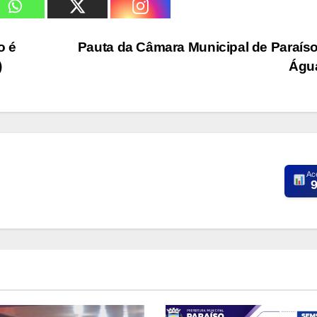
o é
Pauta da Câmara Municipal de Paraís
)
Águ
Ac