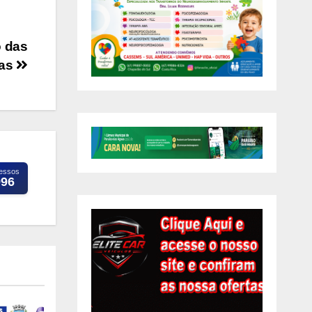
o das
as
essos
996