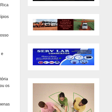
 Rica
ípios
rosso
 e
tória
tou os
apenas