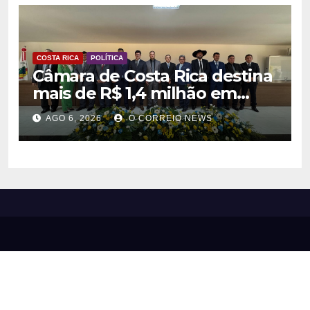
COSTA RICA
POLÍTICA
Câmara de Costa Rica destina
mais de R$ 1,4 milhão em
emendas para investimentos
AGO 6, 2026
O CORREIO NEWS
em diversas áreas