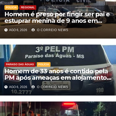
POLÍCIA
REGIONAL
Homem é preso por fingir ser pai e
estuprar menina de 9 anos em
Aparecida do Taboado
AGO 6, 2026
O CORREIO NEWS
PARAISO DAS ÁGUAS
POLÍCIA
Homem de 33 anos é contido pela
PM após ameaças em alojamento
de empresa em Paraíso das Águas
AGO 6, 2026
O CORREIO NEWS