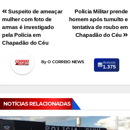
Navegação de Post
Suspeito de ameaçar
Polícia Militar prende
mulher com foto de
homem após tumulto e
armas é investigado
tentativa de roubo em
pela Polícia em
Chapadão do Céu
Chapadão do Céu
By
O CORREIO NEWS
Acessos
1.375
NOTÍCIAS RELACIONADAS