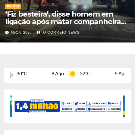
POLÍCIA
‘Fiz besteira’, disse homem em
ligação após matar companheira
com facadas nas costas em Rio
AGO 6, 2026
O CORREIO NEWS
Verde
8 Ago
32°C
9 Ago
31°C