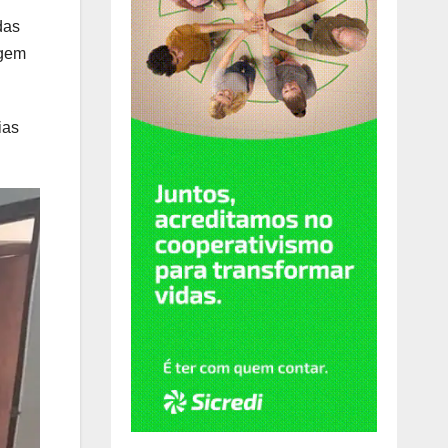
das
agem
ias