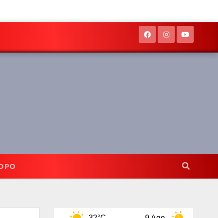
OPO
Ago
32°C
9 Ago
31°C
10 Ago