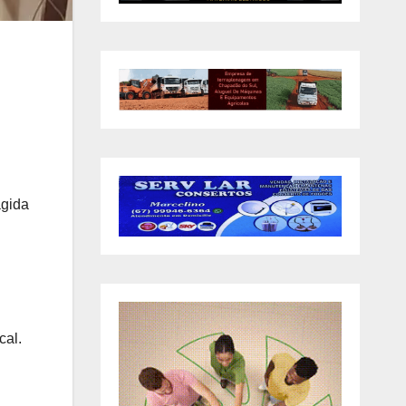
agida
cal.