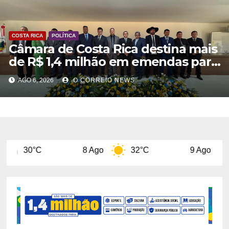
COSTA RICA
POLÍTICA
Câmara de Costa Rica destina mais
de R$ 1,4 milhão em emendas para
investimentos em diversas áreas
AGO 6, 2026
O CORREIO NEWS
8 Ago
32°C
9 Ago
31°C