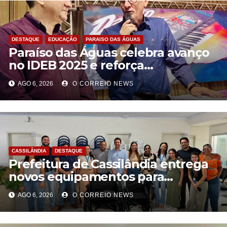
DESTAQUE
EDUCAÇÃO
PARAISO DAS ÁGUAS
Paraíso das Águas celebra avanço
no IDEB 2025 e reforça
compromisso com uma educação
AGO 6, 2026
O CORREIO NEWS
pública de qualidade
CASSILÂNDIA
DESTAQUE
Prefeitura de Cassilândia entrega
novos equipamentos para
fortalecer atendimento na rede
AGO 6, 2026
O CORREIO NEWS
municipal de saúde