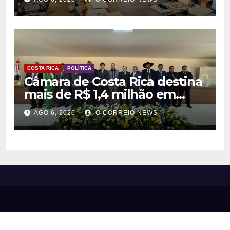
agentes culturais
COSTA RICA
POLÍTICA
Câmara de Costa Rica destina
mais de R$ 1,4 milhão em
emendas para investimentos
AGO 6, 2026
O CORREIO NEWS
em diversas áreas