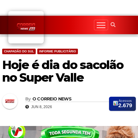
Skip
to
content
CHAPADÃO DO SUL
INFORME PUBLICITÁRIO
Hoje é dia do sacolão
no Super Valle
By
O CORREIO NEWS
Acessos
2.679
JUN 8, 2026