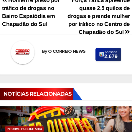
Navegação de Post
Homem é preso por
Força Tática apreende
tráfico de drogas no
quase 2,5 quilos de
Bairro Espatódia em
drogas e prende mulher
Chapadão do Sul
por tráfico no Centro de
Chapadão do Sul
By
O CORREIO NEWS
Acessos
2.679
NOTÍCIAS RELACIONADAS
INFORME PUBLICITÁRIO