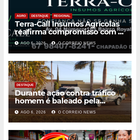
AGRO
DESTAQUE
REGIONAL
Terra-Call Insumos Agrícolas
reafirma compromisso com a
qualidade do Calcário Castro
AGO 6, 2026
O CORREIO NEWS
PR
DESTAQUE
Durante ação contra tráfico
homem é baleado pela
Policia Militar em Chapadão
AGO 6, 2026
O CORREIO NEWS
do Sul