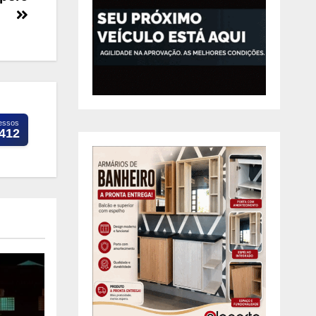
essos
.412