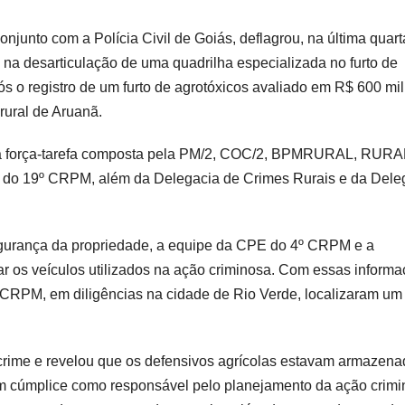
njunto com a Polícia Civil de Goiás, deflagrou, na última quart
u na desarticulação de uma quadrilha especializada no furto de
s o registro de um furto de agrotóxicos avaliado em R$ 600 mil
rural de Aruanã.
ma força-tarefa composta pela PM/2, COC/2, BPMRURAL, RURA
 19º CRPM, além da Delegacia de Crimes Rurais e da Dele
egurança da propriedade, a equipe da CPE do 4º CRPM e a
r os veículos utilizados na ação criminosa. Com essas informa
CRPM, em diligências na cidade de Rio Verde, localizaram um
 crime e revelou que os defensivos agrícolas estavam armazen
m cúmplice como responsável pelo planejamento da ação crimi