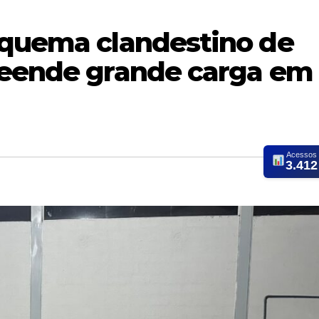
squema clandestino de
reende grande carga em
Acessos
3.412