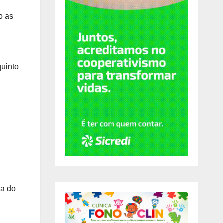
o as
quinto
ra do