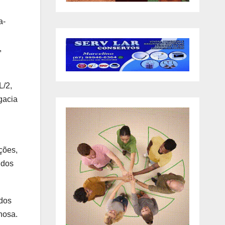
a-
,
L/2,
gacia
ções,
 dos
ados
nosa.