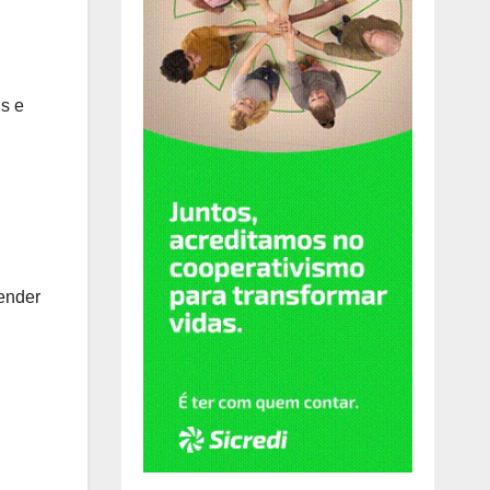
is e
tender