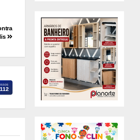
ontra
lis
essos
.112