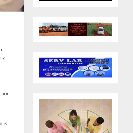
o
iz.
 por
olis
o