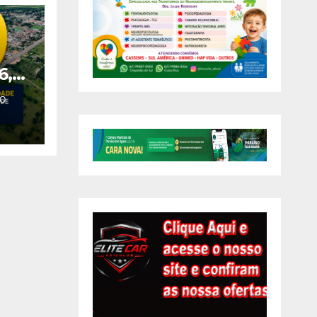
6,9
O
r
o