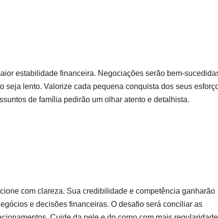
aior estabilidade financeira. Negociações serão bem-sucedida
seja lento. Valorize cada pequena conquista dos seus esforç
suntos de família pedirão um olhar atento e detalhista.
icione com clareza. Sua credibilidade e competência ganharão
egócios e decisões financeiras. O desafio será conciliar as
cionamentos. Cuide da pele e do corpo com mais regularidade