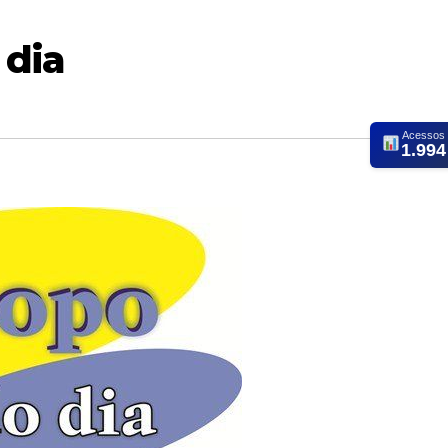
 dia
Acessos
1.994