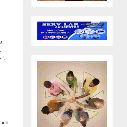
os
a
a!
o
rade