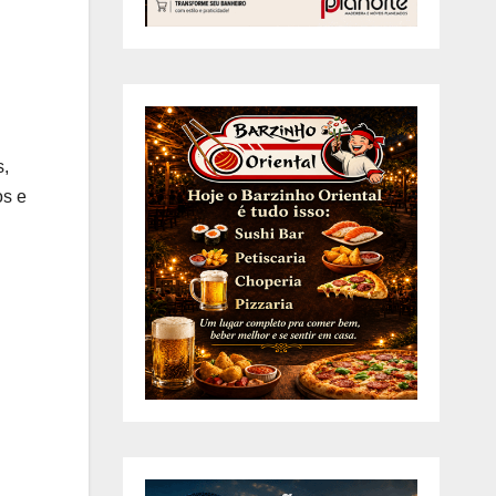
s,
os e
.