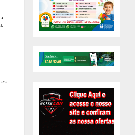
ra
ta
ões.