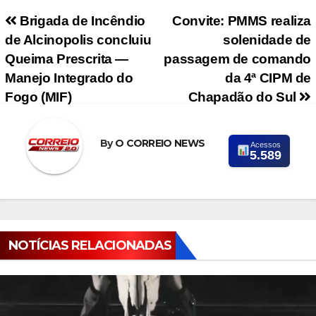
Navegação de Post
Brigada de Incêndio
Convite: PMMS realiza
de Alcinopolis concluiu
solenidade de
Queima Prescrita —
passagem de comando
Manejo Integrado do
da 4ª CIPM de
Fogo (MIF)
Chapadão do Sul
By
O CORREIO NEWS
Acessos
5.589
NOTÍCIAS RELACIONADAS