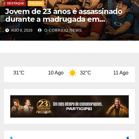
DESTAQUE
POLÍCIA
Jovem de 23 anos é assassinado
durante a madrugada em
Chapadão do Sul
AGO 9, 2026
O CORREIO NEWS
10 Ago
32°C
11 Ago
29°C