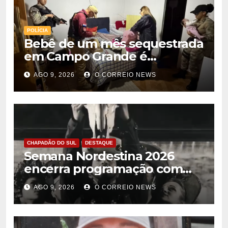
POLÍCIA
Bebê de um mês sequestrada
em Campo Grande é
encontrada no Paraguai
AGO 9, 2026
O CORREIO NEWS
CHAPADÃO DO SUL
DESTAQUE
Semana Nordestina 2026
encerra programação com
grande festa e valorização da
AGO 9, 2026
O CORREIO NEWS
cultura em Chapadão do Sul