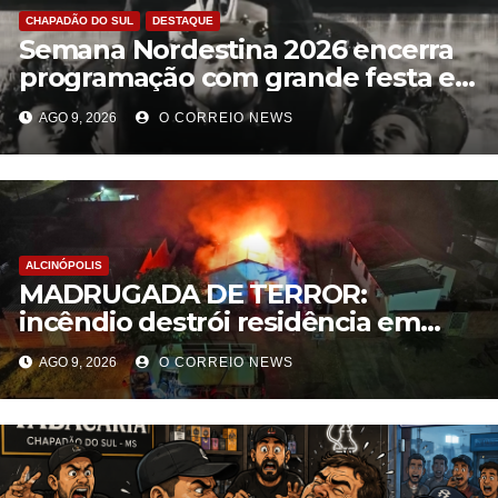
CHAPADÃO DO SUL
DESTAQUE
Semana Nordestina 2026 encerra
programação com grande festa e
valorização da cultura em
AGO 9, 2026
O CORREIO NEWS
Chapadão do Sul
ALCINÓPOLIS
MADRUGADA DE TERROR:
incêndio destrói residência em
Alcinópolis
AGO 9, 2026
O CORREIO NEWS