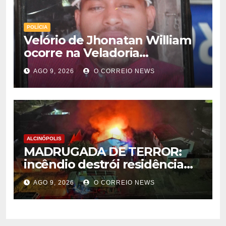
POLÍCIA
Velório de Jhonatan William
ocorre na Veladoria
Municipal; sepultamento será
AGO 9, 2026
O CORREIO NEWS
nesta segunda-feira
ALCINÓPOLIS
MADRUGADA DE TERROR:
incêndio destrói residência
em Alcinópolis
AGO 9, 2026
O CORREIO NEWS