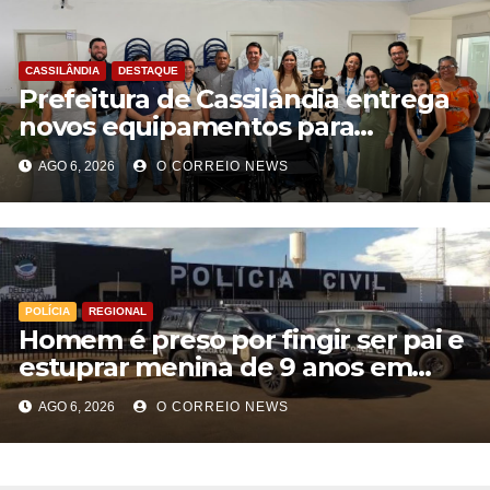
CASSILÂNDIA
DESTAQUE
Prefeitura de Cassilândia entrega
novos equipamentos para
fortalecer atendimento na rede
AGO 6, 2026
O CORREIO NEWS
municipal de saúde
POLÍCIA
REGIONAL
Homem é preso por fingir ser pai e
estuprar menina de 9 anos em
Aparecida do Taboado
AGO 6, 2026
O CORREIO NEWS