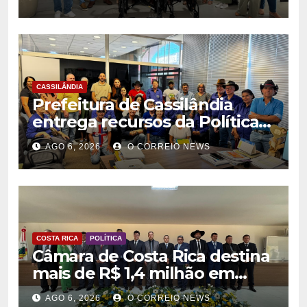
na rede municipal de saúde
CASSILÂNDIA
Prefeitura de Cassilândia
entrega recursos da Política
Nacional Aldir Blanc a
AGO 6, 2026
O CORREIO NEWS
agentes culturais
COSTA RICA
POLÍTICA
Câmara de Costa Rica destina
mais de R$ 1,4 milhão em
emendas para investimentos
AGO 6, 2026
O CORREIO NEWS