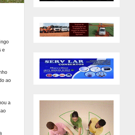
ingo
s e
inho
ado ao
nou a
 ao
a