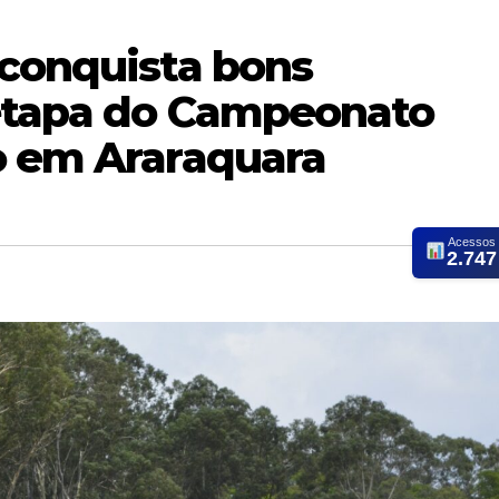
 conquista bons
 etapa do Campeonato
o em Araraquara
Acessos
2.747