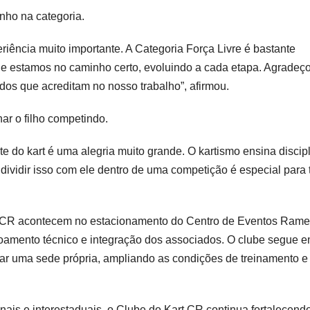
ho na categoria.
riência muito importante. A Categoria Força Livre é bastante
que estamos no caminho certo, evoluindo a cada etapa. Agradeç
dos que acreditam no nosso trabalho”, afirmou.
ar o filho competindo.
e do kart é uma alegria muito grande. O kartismo ensina discipl
r dividir isso com ele dentro de uma competição é especial para
t CR acontecem no estacionamento do Centro de Eventos Ram
içoamento técnico e integração dos associados. O clube segue 
tar uma sede própria, ampliando as condições de treinamento e
ais e interestaduais, o Clube do Kart CR continua fortalecend