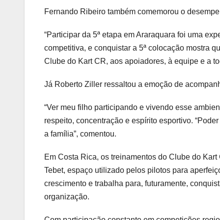
Fernando Ribeiro também comemorou o desempen
“Participar da 5ª etapa em Araraquara foi uma expe
competitiva, e conquistar a 5ª colocação mostra 
Clube do Kart CR, aos apoiadores, à equipe e a to
Já Roberto Ziller ressaltou a emoção de acompanh
“Ver meu filho participando e vivendo esse ambient
respeito, concentração e espírito esportivo. “Pode
a família”, comentou.
Em Costa Rica, os treinamentos do Clube do Kar
Tebet, espaço utilizado pelos pilotos para aperfe
crescimento e trabalha para, futuramente, conquis
organização.
Com participação constante em competições region