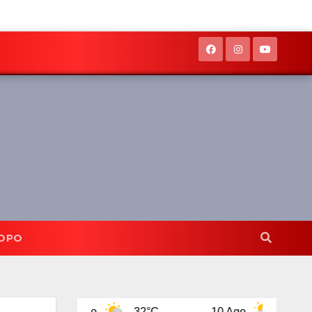
OPO
go
32°C
10 Ago
32°C
11 Ago