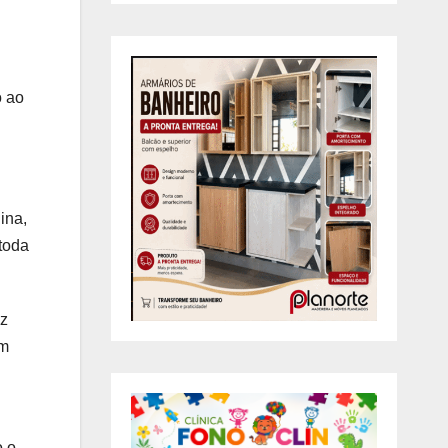
o ao
ina,
 toda
ez
em
o o