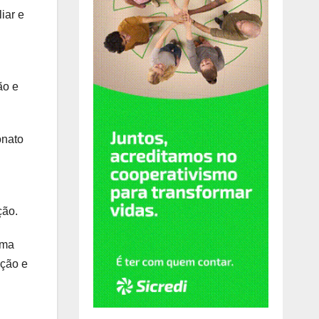
iar e
ão e
onato
ção.
uma
ação e