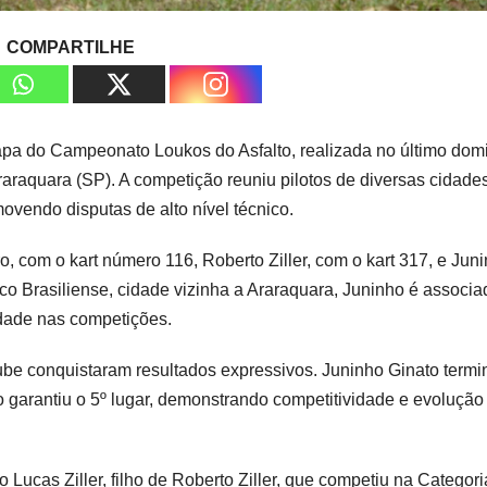
COMPARTILHE
apa do Campeonato Loukos do Asfalto, realizada no último dom
araquara (SP). A competição reuniu pilotos de diversas cidade
movendo disputas de alto nível técnico.
, com o kart número 116, Roberto Ziller, com o kart 317, e Jun
ico Brasiliense, cidade vizinha a Araraquara, Juninho é associ
idade nas competições.
lube conquistaram resultados expressivos. Juninho Ginato termi
 garantiu o 5º lugar, demonstrando competitividade e evolução
Lucas Ziller, filho de Roberto Ziller, que competiu na Categori